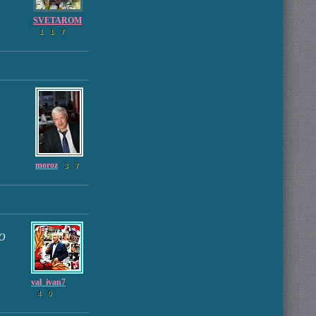
SVETAROM
1
1
7
moroz
3
7
Ю
val_ivan7
4
0