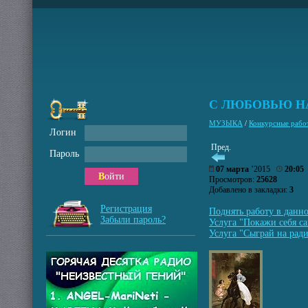
С ЛЮБОВЬЮ Н
МУЗЫКА
/
Конкурсные рабо
Логин
Пред.
Пароль
07 марта
’2015
20:05
Войти
Просмотров:
25628
Добавлено в закладки:
3
Регистрация
Поднять работу в данн
Забыли пароль?
Услуга "Покажи себя са
Услуга "Сыграй на ради