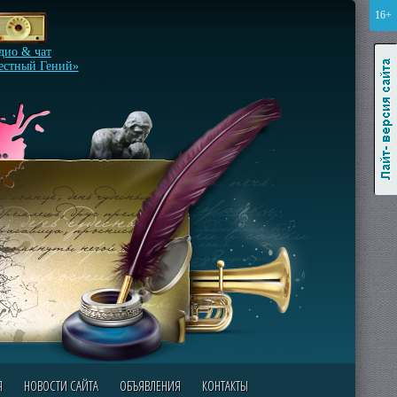
16+
Лайт-версия сайта
дио & чат
естный Гений»
Я
НОВОСТИ САЙТА
ОБЪЯВЛЕНИЯ
КОНТАКТЫ