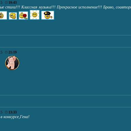
015
19:43
ые стихи!!! Классная музыка!!! Прекрасное исполнение!!! Браво, соавтор
015
21:19
015
13:33
в конкурсе,Гена!