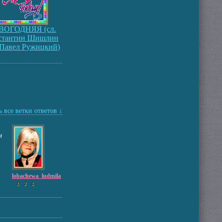
ВОГОДНЯЯ (сл.
стантин Шишлин
 Павел Ружицкий)
 все ветки ответов ↓
м
lobachewa_ludmila
1
2
1