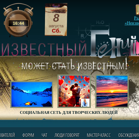
8
Ра
16
:
44
«Неизв
августа
Сб.
СОЦИАЛЬНАЯ СЕТЬ ДЛЯ ТВОРЧЕСКИХ ЛЮДЕЙ
ОВАТЕЛЕЙ
ФОРУМ
ЧАТ
ЛЮДИ ГОВОРЯТ
МАСТЕР-КЛАСС
ОБСУЖДЕНИ