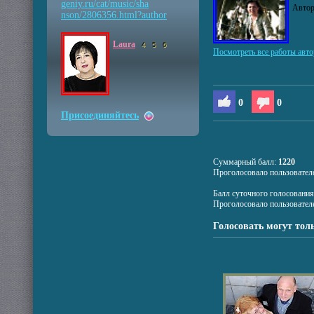
geniy.ru/cat/music/sha
Авто
nson/2806356.html?autho
r
Laura
4
5
6
Посмотреть все работы авто
0
0
Присоединяйтесь
Суммарный балл:
1220
Проголосовало пользовател
Балл суточного голосовани
Проголосовало пользовател
Голосовать могут тол