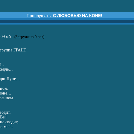
Прослушать:
С ЛЮБОВЬЮ НА КОНЕ!
ОВЬЮ НА КОНЕ!
.109 мб
(Загружено 0 раз)
 группа ГРАНТ
!..
 седле…
 при Луне…
рном,
 коне…
бленном
водит,
 Вы!
не сводит,
ми мы!..