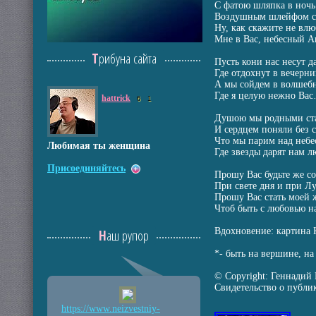
С фатою шляпка в ночь
Воздушным шлейфом 
Ну, как скажите не влю
Мне в Вас, небесный А
Трибуна сайта
Пусть кони нас несут д
Где отдохнут в вечерн
А мы сойдем в волшебн
Где я целую нежно Ва
hattrick
6
1
Душою мы родными ст
И сердцем поняли без с
Что мы парим над небе
Любимая ты женщина
Где звезды дарят нам л
Присоединяйтесь
Прошу Вас будьте же с
При свете дня и при Л
Прошу Вас стать моей 
Чтоб быть с любовью н
Вдохновение: картина 
Наш рупор
*- быть на вершине, на
© Copyright: Геннадий 
Свидетельство о публ
https://www.neizvestniy
-