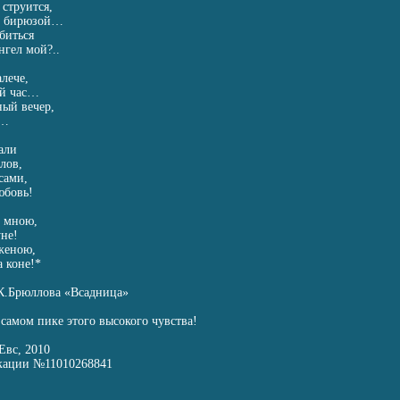
 струится,
с бирюзой…
биться
нгел мой?..
алече,
ий час…
ый вечер,
с…
али
лов,
сами,
юбовь!
о мною,
уне!
женою,
а коне!*
К.Брюллова «Всадница»
 самом пике этого высокого чувства!
Евс, 2010
икации №11010268841