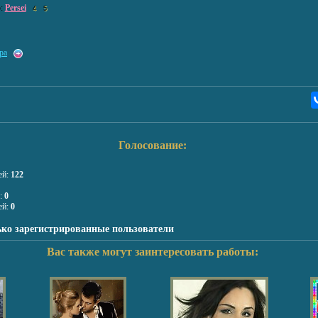
р:
Persei
4
5
ра
Голосование:
ей:
122
я:
0
ей:
0
ько зарегистрированные пользователи
Вас также могут заинтересовать работы: