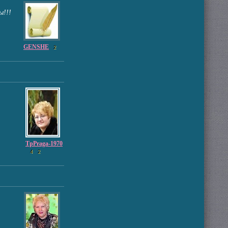
ы!!!
GENSHE
2
TpPraga-1970
4
2