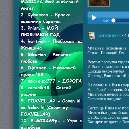
0:00
Прослушать:
С ЛЮБ
Play /
Скачать файл
- 4
Музыка и исполнение:
Стихи: Геннадий Евс
Верхом прогулка удалая
И Вы так смотритесь в
Одежда бело-голубая
pause
И взгляд Ваш нежный
На белом я, а Вы на че
Но с белой звездочкой
Мы в этом вечере влю
Останемся наедине...
Сестрица Ваша нас про
Мечтая быть, такой как
От Вас она свой взгляд 
Как друг от друга с Ва