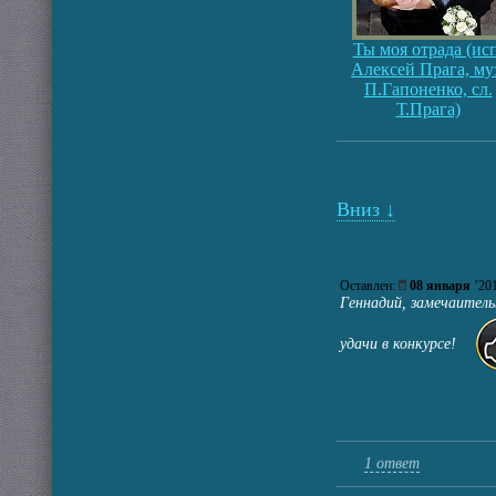
Ты моя отрада (исп
Алексей Прага, му
П.Гапоненко, сл.
Т.Прага)
Вниз ↓
Оставлен:
08 января
’2
Геннадий, замечаитель
удачи в конкурсе!
1 ответ