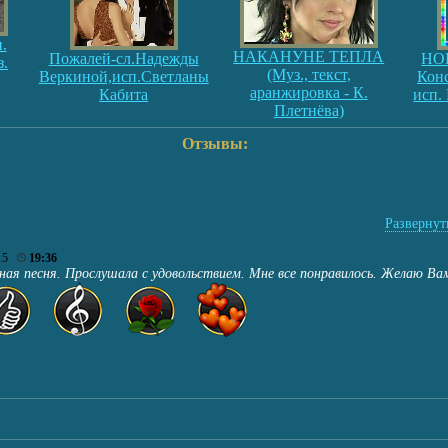
.
НАКАНУНЕ ТЕПЛА
Пожалей-сл.Надежды
НО
з.
(Муз., текст,
Веркиной,исп.Светланы
Кон
аранжировка - К.
Кабита
исп.
Плетнёва)
Отзывы:
Развернуть
015
19:36
ная песня. Прослушала с удовольствием. Мне все понравилось. Желаю Ва