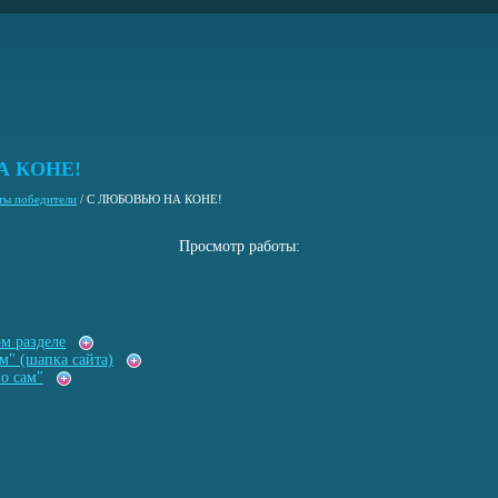
А КОНЕ!
ты победители
/
С ЛЮБОВЬЮ НА КОНЕ!
Просмотр работы:
ом разделе
м" (шапка сайта)
о сам"