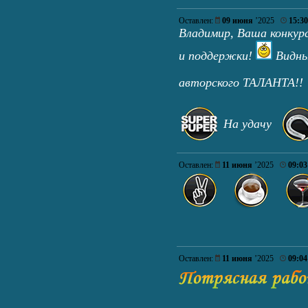
Оставлен:
09 июня
’2025
15:30
Владимир, Ваша конкур
и поддержки!
Видны 
авторского ТАЛАНТА!
На удачу
Оставлен:
11 июня
’2025
09:03
Оставлен:
11 июня
’2025
09:04