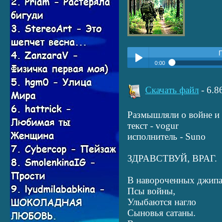
0:00
Прослушать:
Здравствуй, в
Play /
Скачать файл
- 6.
Размышляли о войне и 
текст - vogur
исполнитель - Suno
ЗДРАВСТВУЙ, ВРАГ.
pause
В навороченных джип
Псы войны,
Улыбаются нагло
Сыновья сатаны.