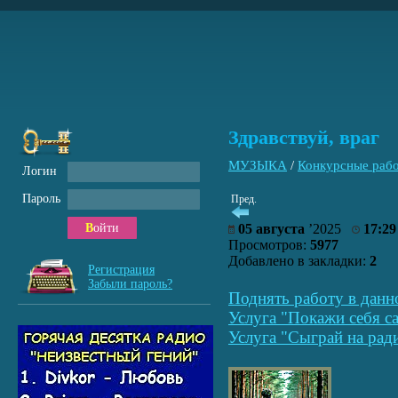
Здравствуй, враг
МУЗЫКА
/
Конкурсные раб
Логин
Пароль
Пред.
Войти
05 августа
’2025
17:29
Просмотров:
5977
Добавлено в закладки:
2
Регистрация
Забыли пароль?
Поднять работу в данн
Услуга "Покажи себя са
Услуга "Сыграй на рад