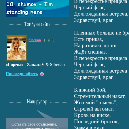
В перекрестье прицела
Чёрный флаг,
Долгожданная встреча,
Здравствуй, враг
Трибуна сайта
Пленных больше не бра
Есть приказ,
Siberian
1
6
8
На развилке дорог
Ждёт спецназ.
В перекрестье прицела
Чёрный флаг,
«Сирена» - ZanzaraV & Siberian
Долгожданная встреча
Присоединяйтесь
Здравствуй, враг
Ближний бой,
Стремительный накат,
Наш рупор
Жги мой "шмель",
Стреляй автомат.
Кровь на виске,
Последний бросок,
Оставьте своё объявление,
Знамя в руке,
воспользовавшись услугой