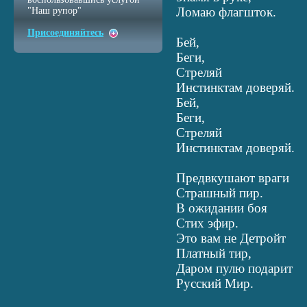
Ломаю флагшток.
"Наш рупор"
Присоединяйтесь
Бей,
Беги,
Стреляй
Инстинктам доверяй.
Бей,
Беги,
Стреляй
Инстинктам доверяй.
Предвкушают враги
Cтрашный пир.
В ожидании боя
Cтих эфир.
Это вам не Детройт
Платный тир,
Даром пулю подарит
Русский Мир.