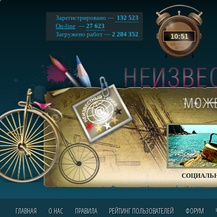
Зарегистрировано —
132 523
On-line
—
27 623
Загружено работ —
2 284 352
10
:
51
СОЦИАЛЬН
ГЛАВНАЯ
О НАС
ПРАВИЛА
РЕЙТИНГ ПОЛЬЗОВАТЕЛЕЙ
ФОРУМ