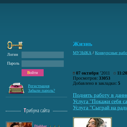
Жизнь
МУЗЫКА
/
Конкурсные раб
Логин
Пароль
Войти
07 октября
’2011
11:2
Просмотров:
33053
Добавлено в закладки:
5
Регистрация
Забыли пароль?
Поднять работу в данн
Услуга "Покажи себя са
Услуга "Сыграй на рад
Трибуна сайта
Djabbar
1
2
2