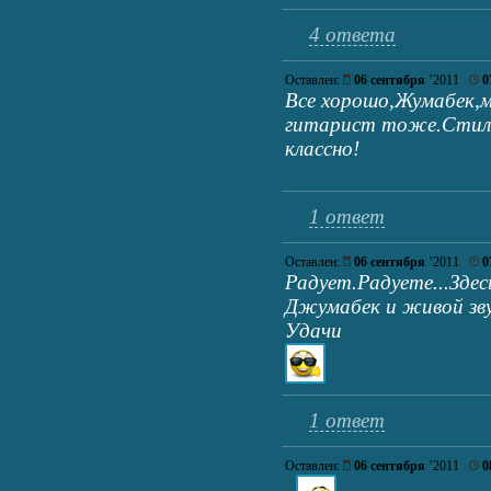
4 ответа
Оставлен:
06 сентября
’2011
0
Все хорошо,Жумабек,мн
гитарист тоже.Стиль
классно!
1 ответ
Оставлен:
06 сентября
’2011
0
Радует.Радуете...Зде
Джумабек и живой зву
Удачи
1 ответ
Оставлен:
06 сентября
’2011
0