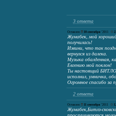
3 ответа
Оставлен:
10 сентября
’2011
2
Жумабек, мой хороший 
получилась!
Извини, что так позд
вернулся из далека.
Музыка обалденная, ка
Евгению мой поклон!
Ты настоящий БИТЛОМ
исполнил, умничка, об
Огромное спасибо за п
2 ответа
Оставлен:
11 сентября
’2011
1
Жумабек,Битлз-сковск
прослушиваются,моло