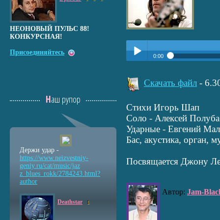
НЕОНОВЫЙ ПУЛЬС 88!
КОНКУРСНАЯ!
Присоединяйтесь
0:00
Прослушать:
Жизнь
Play /
Скачать файл
- 6.
Наш рупор
Стихи Игорь Шап
Соло - Алексей Полуб
Ударные - Евгений Ма
Бас, акустика, орган, 
Держи удар -
pause
https://www.neizvestniy
-
Посвящается Джону Лен
geniy.ru/cat/music/jaz
z_blues_rokk/2784243.ht
ml?
author
Автор:
Jam-Blac
Deathstar
1