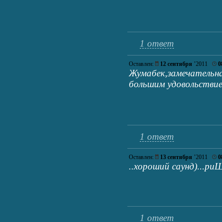
1 ответ
Оставлен:
12 сентября
’2011
0
Жумабек,замечательна
большим удовольстви
1 ответ
Оставлен:
13 сентября
’2011
0
..хороший саунд)...р
1 ответ