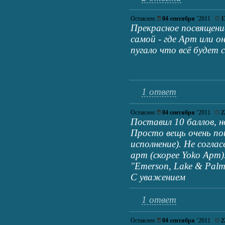
Оставлен:
04 сентября
’2011
1
Прекрасное посвящение
самой - где Арт или о
пугало что всё будет 
1 ответ
Оставлен:
04 сентября
’2011
2
Поставил 10 баллов, н
Просто вещь очень пон
исполнение). Не согла
арт (скорее Yoko Арт).
"Emerson, Lake & Palmer
С уважением
1 ответ
Оставлен:
04 сентября
’2011
2