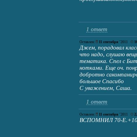
1 ответ
Оставлен:
11 сентября
’2011
1
Джем, порадовал клас
что надо, слушаю вещ
тематика. Спел с Бит
нотками. Еще оч. пон
добротно сакомпаниро
большое Спасибо
С уважением, Саша.
1 ответ
Оставлен:
11 сентября
’2011
2
ВСПОМНИЛ 70-Е.+1