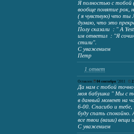
Я полностью с тобой 
вообще понятие рок, н
( я чувствую) что ты
думаю, что это прек
Полу сказали : " А Yes
им ответил : "Я сочин
стили".
С уважением
Петр
1 ответ
Оставлен:
04 сентября
’2011
2
Да нам с тобой точно 
моя бабушка " Мы с т
в данный момент на ча
6-00. Спасибо и тебе,
буду спать спокойно.
все твои (ваши) вещи 
С уважением