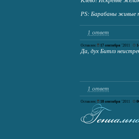
Клево! Искренне желаю
PS: Барабаны живые 
1 ответ
Оставлен:
17 сентября
’2011
1
Да, дух Битлз неистр
1 ответ
Оставлен:
18 сентября
’2011
0