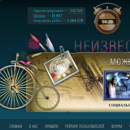
Зарегистрировано —
132 522
On-line
—
11 017
Загружено работ —
2 284 270
04
:
39
СОЦИАЛЬН
ГЛАВНАЯ
О НАС
ПРАВИЛА
РЕЙТИНГ ПОЛЬЗОВАТЕЛЕЙ
ФОРУМ