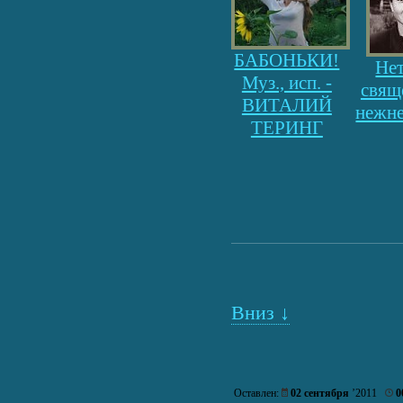
БАБОНЬКИ!
Нет
Муз., исп. -
свящ
ВИТАЛИЙ
нежне
ТЕРИНГ
Вниз ↓
Оставлен:
02 сентября
’2011
0