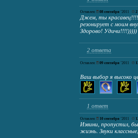
Оставлен:
08 сентября
’2011
2
Джем, ты красавец!!!
резонирует с моим вн
Здорово! Удичи!!!!)))))
2 ответа
Оставлен:
09 сентября
’2011
1
Ваш выбор я высоко ц
1 ответ
Оставлен:
10 сентября
’2011
1
Извини, пропустил, был
жизнь. Звуки классные