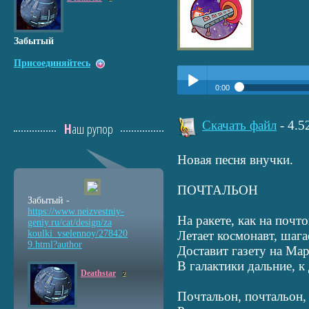
Забытый
Присоединяйтесь
0:00
Прослушать:
Почтальон
Play /
Скачать файл
- 4.
Наш рупор
Новая песня внучки.
ПОЧТАЛЬОН
Забытый -
https://www.neizvestniy
-
На ракете, как на почт
pause
geniy.ru/cat/design/za
koulki_vselennoy/278420
Летает космонавт, шага
9.html?author
Доставит газету на Мар
В галактики дальние, к
Deathstar
2
Почтальон, почтальон, 