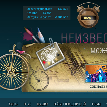
Зарегистрировано —
132 527
On-line
—
13 355
Загружено работ —
2 284 553
05
:
51
СОЦИАЛЬН
ГЛАВНАЯ
О НАС
ПРАВИЛА
РЕЙТИНГ ПОЛЬЗОВАТЕЛЕЙ
ФОРУМ