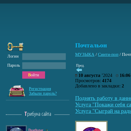
Почтальон
МУЗЫКА
/
Синти-поп
/
Поч
Логин
Пароль
Пред.
Войти
10 августа
’2024
16:06
Просмотров:
4174
Добавлено в закладки:
2
Регистрация
Забыли пароль?
Поднять работу в данн
Услуга "Покажи себя са
Услуга "Сыграй на рад
Трибуна сайта
Deathstar
2