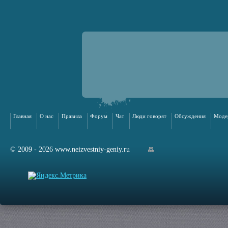
Главная
О нас
Правила
Форум
Чат
Люди говорят
Обсуждения
Моде
© 2009 - 2026 www.neizvestniy-geniy.ru
арта сайта