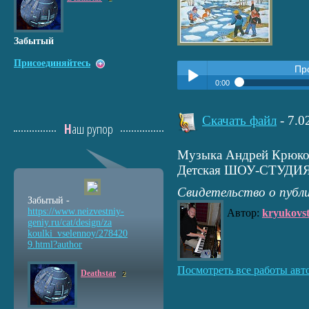
Забытый
Присоединяйтесь
Пр
0:00
Прослушать:
ВЕСЕННЯЯ ПЕ
Play /
Скачать файл
- 7.
Наш рупор
Музыка Андрей Крюков
Детская ШОУ-СТУДИЯ
Свидетельство о публ
Забытый -
https://www.neizvestniy
-
Автор:
kryukovs
pause
geniy.ru/cat/design/za
koulki_vselennoy/278420
9.html?author
Посмотреть все работы авт
Deathstar
2