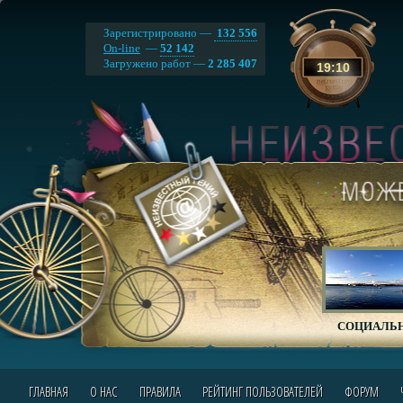
Зарегистрировано —
132 556
On-line
—
52 142
Загружено работ —
2 285 407
19
:
10
СОЦИАЛЬН
ГЛАВНАЯ
О НАС
ПРАВИЛА
РЕЙТИНГ ПОЛЬЗОВАТЕЛЕЙ
ФОРУМ