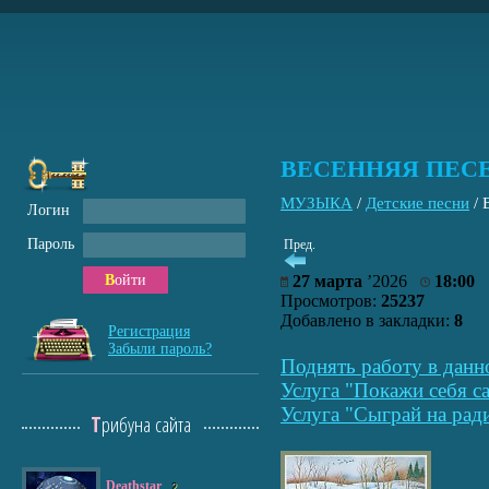
ВЕСЕННЯЯ ПЕС
МУЗЫКА
/
Детские песни
/
Логин
Пароль
Пред.
Войти
27 марта
’2026
18:00
Просмотров:
25237
Добавлено в закладки:
8
Регистрация
Забыли пароль?
Поднять работу в данн
Услуга "Покажи себя са
Услуга "Сыграй на рад
Трибуна сайта
Deathstar
2