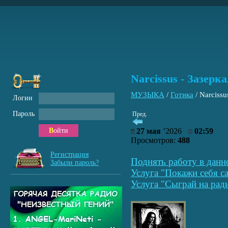
Narcissus - Зазерк
МУЗЫКА
/
Готика
/
Narcissu
Логин
Пароль
Пред.
Войти
27 мая
’2026
02:59
Просмотров:
488
Регистрация
Поднять работу в данн
Забыли пароль?
Услуга "Покажи себя са
Услуга "Сыграй на рад