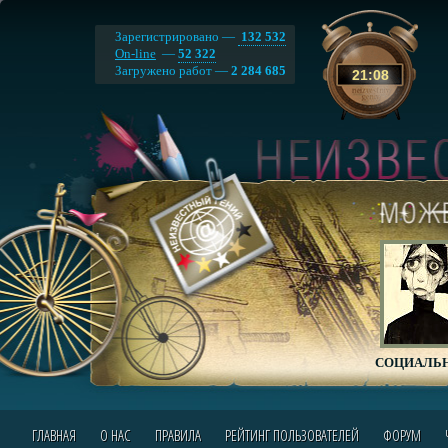
Зарегистрировано —
132 532
On-line
—
52 322
Загружено работ —
2 284 685
21
:
08
СОЦИАЛЬН
ГЛАВНАЯ
О НАС
ПРАВИЛА
РЕЙТИНГ ПОЛЬЗОВАТЕЛЕЙ
ФОРУМ