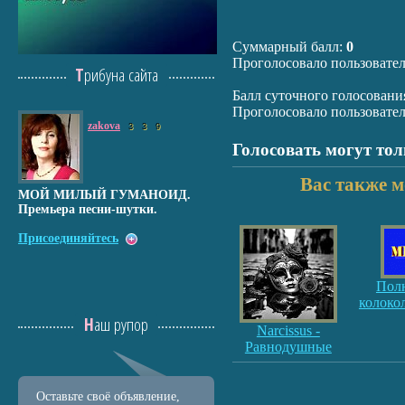
Суммарный балл:
0
Проголосовало пользовате
Трибуна сайта
Балл суточного голосовани
Проголосовало пользовате
zakova
3
3
9
Голосовать могут то
Вас также м
МОЙ МИЛЫЙ ГУМАНОИД.
Премьера песни-шутки.
Присоединяйтесь
Пол
колоко
Наш рупор
Narcissus -
Равнодушные
Оставьте своё объявление,