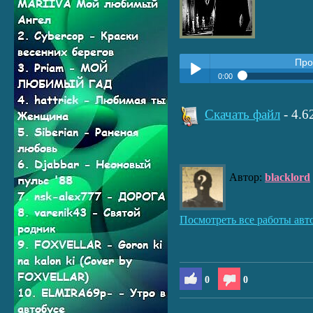
Про
0:00
Прослушать:
Narcissus - За
Play /
Скачать файл
- 4.
Автор:
blacklord
pause
Посмотреть все работы авт
0
0