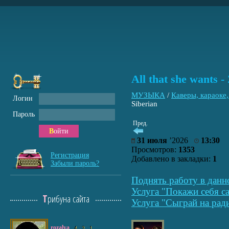
All that she wants 
МУЗЫКА
/
Каверы, караоке
Логин
Siberian
Пароль
Пред.
Войти
31 июля
’2026
13:30
Просмотров:
1353
Регистрация
Добавлено в закладки:
1
Забыли пароль?
Поднять работу в данн
Услуга "Покажи себя са
Трибуна сайта
Услуга "Сыграй на рад
rozalya
4
3
1