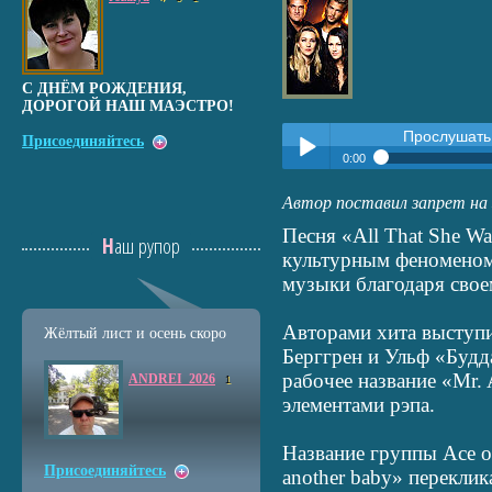
С ДНЁМ РОЖДЕНИЯ,
ДОРОГОЙ НАШ МАЭСТРО!
Прослушать
Присоединяйтесь
0:00
Прослушать:
All that she wa
Автор поставил запрет на 
Play /
Песня «All That She Wa
Наш рупор
культурным феноменом 
музыки благодаря свое
Авторами хита выступ
Жёлтый лист и осень скоро
Берггрен и Ульф «Будд
pause
рабочее название «Mr. 
ANDREI_2026
1
элементами рэпа.
Название группы Ace of 
Присоединяйтесь
another baby» переклик