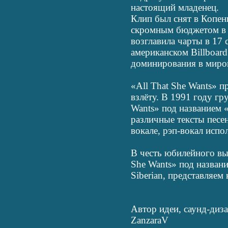
настоящий младенец.
Клип был снят в Копенг
скромным бюджетом в 
возглавила чарты в 17 
американском Billboar
доминирования в миро
«All That She Wants» 
взлёту. В 1991 году гр
Wants» под названием 
различные тексты песе
вокале, рэп-вокал испо
В честь юбилейного вып
She Wants» под названи
Siberian, представляем 
Автор идеи, саунд-диза
ZanzaraV