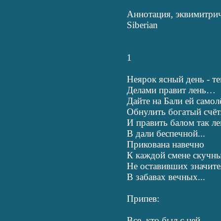
Аннотация, эквимитрич
Siberian
1
Неярок ясный день - те
Делами правит лень…
Дайте на Бали ей самол
Обнулить богатый счёт.
И править балом так ле
В дали беспечной...
Прикована навечно
К каждой смене скучны
Не оставивших значит
В забавах вечных...
Припев:
Все, кто был с ней, -