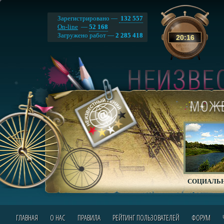
Зарегистрировано —
132 557
On-line
—
52 168
Загружено работ —
2 285 418
20
:
16
СОЦИАЛЬН
ГЛАВНАЯ
О НАС
ПРАВИЛА
РЕЙТИНГ ПОЛЬЗОВАТЕЛЕЙ
ФОРУМ