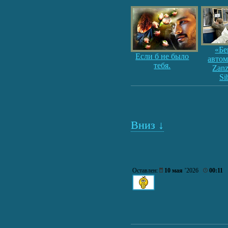
«Бе
Если б не было
автом
тебя.
Zan
Si
Вниз ↓
Оставлен:
10 мая
’2026
00:11