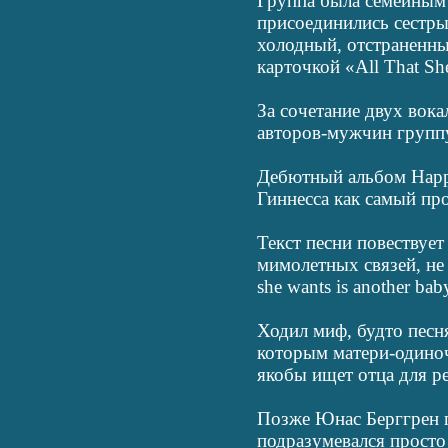
Группа была семейным
присоединились сестр
холодный, отстраненны
карточкой «All That Sh
За сочетание двух вока
авторов-мужчин групп
Дебютный альбом Happ
Гиннесса как самый пр
Текст песни повествуе
мимолетных связей, не
she wants is another ba
Ходил миф, будто песн
которым матери-одиноч
якобы ищет отца для ре
Позже Юнас Берггрен п
подразумевался просто