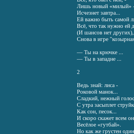
Лишь новый «милый» 
Исчезнет завтра...
Ей важно быть самой 
Всё, что так нужно ей 
(И шансов нет других)
Снова в игре "козырная
— Ты на крючке ...
— Ты в западне ...
2
Ведь знай: лиса -
Роковой манок...
Сладкий, нежный голо
С утра засыплет струй
Как сон, песок...
И скоро скажет всем он
Весёлое «гутбай».
Но как же грустен один