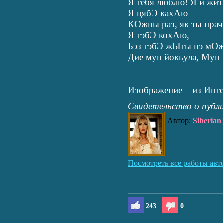
Я тебя люблю! Я и жить
Я цябЭ кахАю
КОжны раз, як ты пра
Я тэбЭ кохАю,
Бэз тэбЭ жЫты нэ мОж
Дие мун йокьула, Мун 
Изображение – из Инте
Свидетельство о публ
Автор:
Siberian
Посмотреть все работы авт
243
0