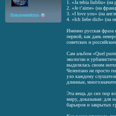
1. «Ja tebia liubliu» (на
2. «Je t’aime» (на фран
3. «I love you» (на анг
Присоединяйтесь
4. «Ich liebe dich» (на 
Именно русская фраза в
первой, как дань неве
советских и российских
Сам альбом «Quel punt
экологии и урбанистичес
выделялась своим инт
Челентано не просто п
ухо каждому слушателю
длинные, многозначите
Эта вещь до сих пор в
миру, доказывая: для 
барьеров и закрытых гр