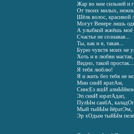
Жар во мне сильней и 
От твоих милых, нежны
Шёлк волос, красивой л
Могут Венере лишь одн
А улыбкой жжёшь моё с
Счастье не сознавая...
Ты, как и я, такая...
Бурю чувств моих не у
Хоть и в любви мастак,
Видно, такой простак...
Я тебя люблю!
Я и жить без тебя не мо
Мин синИ яратАм,
СинсЕз яшИ алмЫймэн
Эп синИ юратАдап,
ПулЫм санбА, каладОп
Мый тыйЫм йёратЭм,
Эр хОдым тыйЫм пел