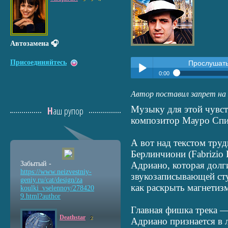
Автозамена 🎧
Присоединяйтесь
Прослушат
0:00
Прослушать:
«Ja tebia liubl
Автор поставил запрет на 
Play /
Музыку для этой чувст
Наш рупор
композитор Мауро Спин
А вот над текстом тр
Берлинчиони (Fabrizio B
Забытый -
Адриано, которая долги
pause
https://www.neizvestniy
-
звукозаписывающей сту
geniy.ru/cat/design/za
как раскрыть магнетиз
koulki_vselennoy/278420
9.html?author
Главная фишка трека 
Deathstar
2
Адриано признается в 