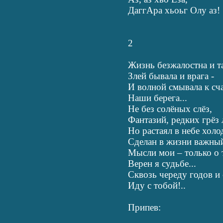
ДаггАра хьоьг Олу аз!
2
Жизнь безжалостна и та
Злей бывала и врага -
И волной смывала к сча
Наши берега...
Не без солёных слёз,
Фантазий, редких грёз 
Но растаял в небе хол
Сделан в жизни важный
Мысли мои – только о 
Верен я судьбе...
Сквозь череду годов и
Иду с тобой!..
Припев: