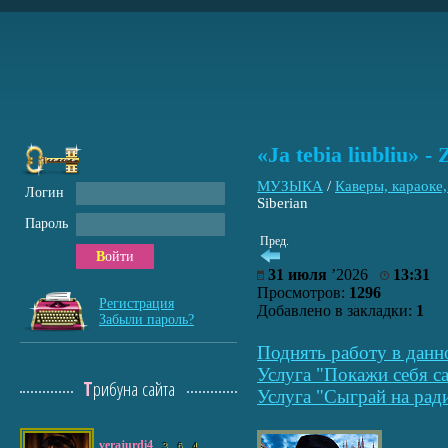
«Ja tebia liubliu» 
МУЗЫКА
/
Каверы, караоке
Логин
Siberian
Пароль
Пред.
Войти
31 июля
’2026
13:31
Просмотров:
1296
Регистрация
Добавлено в закладки:
1
Забыли пароль?
Поднять работу в данн
Услуга "Покажи себя са
Трибуна сайта
Услуга "Сыграй на рад
verajurdi4
3
6
4