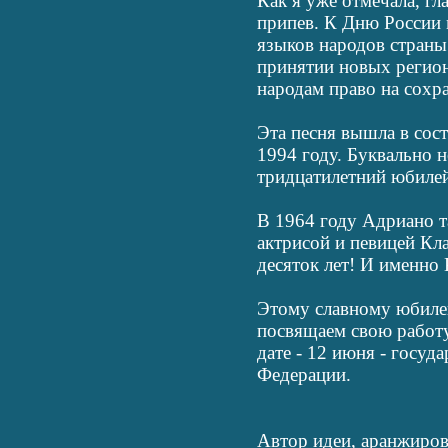
Как я уже отмечала, г
припев. К Дню России 
языков народов страны
принятии новых регион
народам право на сохр
Эта песня вышла в сост
1994 году. Буквально н
тридцатилетний юбиле
В 1964 году Адриано та
актрисой и певицей Кл
десяток лет! И именно 
Этому славному юбиле
посвящаем свою работу
дате - 12 июня - госу
Федерации.
Автор идеи, аранжировк