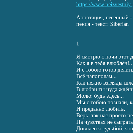
https://www.neizvestniy-
Аннотация, песенный -
пения - текст: Siberian
1
Я смотрю с ночи этот 
Как я в тебя влюблён!..
И с тобою готов делить
Всё напополам...
Как нежно взгляды шл
В любви ты чуда ждёшь
Молю: будь здесь...
Мы с тобою познали, к
И преданно любить.
Верь: так нас просто не
На чувствах не сыграть.
Доволен я судьбой, что