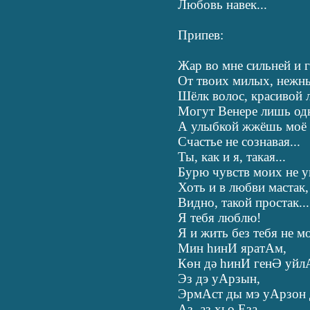
Любовь навек...
Припев:
Жар во мне сильней и 
От твоих милых, нежны
Шёлк волос, красивой л
Могут Венере лишь одн
А улыбкой жжёшь моё с
Счастье не сознавая...
Ты, как и я, такая...
Бурю чувств моих не у
Хоть и в любви мастак,
Видно, такой простак...
Я тебя люблю!
Я и жить без тебя не мо
Мин hинИ яратАм,
Көн дә hинИ генӘ уй
Эз дэ уАрзын,
ЭрмАст ды мэ уАрзон 
Аз, аз хьо Еза,