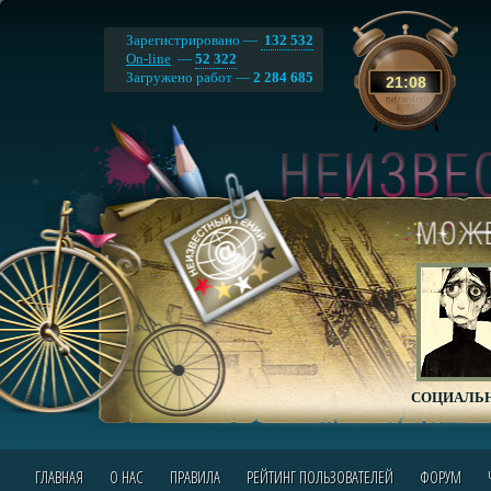
Зарегистрировано —
132 532
On-line
—
52 322
Загружено работ —
2 284 685
21
:
08
СОЦИАЛЬН
ГЛАВНАЯ
О НАС
ПРАВИЛА
РЕЙТИНГ ПОЛЬЗОВАТЕЛЕЙ
ФОРУМ