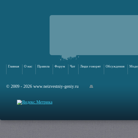
Главная
О нас
Правила
Форум
Чат
Люди говорят
Обсуждения
Моде
© 2009 - 2026 www.neizvestniy-geniy.ru
арта сайта