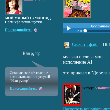
МОЙ МИЛЫЙ ГУМАНОИД.
Премьера песни-шутки.
Прослушать
Присоединяйтесь
0:00
Прослушать:
Старый склеп (
Play /
Скачать файл
- 18
Наш рупор
музыка и слова мои
исполнение AI
---------------
это приквел к ''Дорога 
Оставьте своё объявление,
воспользовавшись услугой
pause
"Наш рупор"
Автор:
Vladimi
Присоединяйтесь
Посмотреть все работы авт