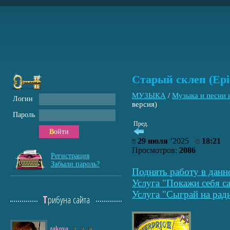
Старый склеп (Epic
МУЗЫКА
/
Музыка и песни
Логин
версия)
Пароль
Пред.
Войти
29 июля
’2025
18:21
Просмотров:
2086
Регистрация
Забыли пароль?
Поднять работу в данн
Услуга "Покажи себя са
Услуга "Сыграй на рад
Трибуна сайта
zakova
3
3
9