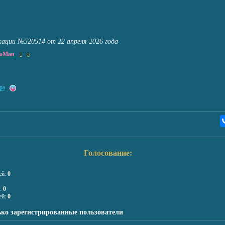
кации №520514 от 22 апреля 2026 года
noMan
1
8
ра
Голосование:
ей:
0
я:
0
ей:
0
ько зарегистрированные пользователи