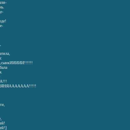
ыли-
чь.
е-
оде!
е-
,
атила,
ы:
сынкИИИИИ!!!!!!
бала
я.
:
!!!
ЯНЯААААААА!!!!!
ги,
,
ей!
ей!]