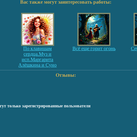
Вас также могут заинтересовать работы:
По клавишам
Всё еще горит огонь
Се
сердца.Муз и
исп.Маргарита
Алёшкина и Суно
Отзывы:
гут только зарегистрированные пользователи