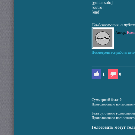
[guitar solo]
[outro]
[end]
Свидетельство о публи
Автор:
Kse
Посмотреть все работы авто
1
0
Суммарный балл:
0
Проголосовало пользовател
Балл суточного голосовани
Проголосовало пользовател
Голосовать могут тол