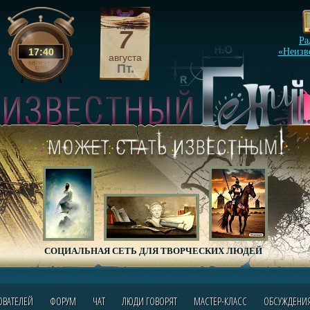
7
Ра
17
:
40
«Неизв
августа
Пт.
СОЦИАЛЬНАЯ СЕТЬ ДЛЯ ТВОРЧЕСКИХ ЛЮДЕЙ
ОВАТЕЛЕЙ
ФОРУМ
ЧАТ
ЛЮДИ ГОВОРЯТ
МАСТЕР-КЛАСС
ОБСУЖДЕНИ