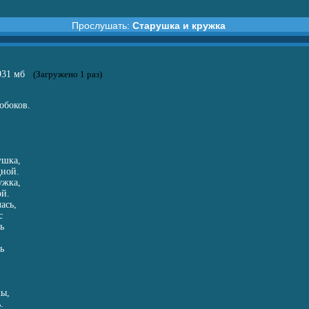
Прослушать:
Старушка и кружка
ка и кружка
.931 мб
(Загружено 1 раз)
обоков.
ушка,
дной.
ужка,
ой.
ась,
с
ь
ь
лы,
.