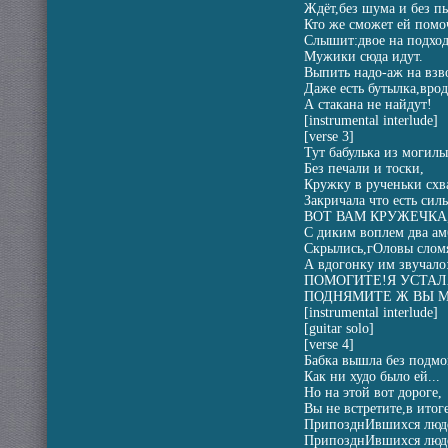
Ждёт,без шума и без п
Кто же сможет ей помо
Слышит:двое на подход
Мужики сюда идут.
Выпить надо-аж на взв
Даже есть бутылка,врод
А стакана не найдут!
[instrumental interlude]
[verse 3]
Тут бабулька из могилы
Без печали и тоски,
Кружку в рученьки схв
Закричала что есть сил
ВОТ ВАМ КРУЖЕЧКА,
С диким воплем два ам
Скрылись,гОловы слом
А вдогонку им звучало
ПОМОГИТЕ!Я УСТАЛА
ПОДНЯМИТЕ Ж ВЫ М
[instrumental interlude]
[guitar solo]
[verse 4]
Бабка вышла без подмо
Как ни худо было ей...
Но на этой вот дороге,
Вы не встретите,в итоге
ПрипозднИвшихся люд
ПрипозднИвшихся люд