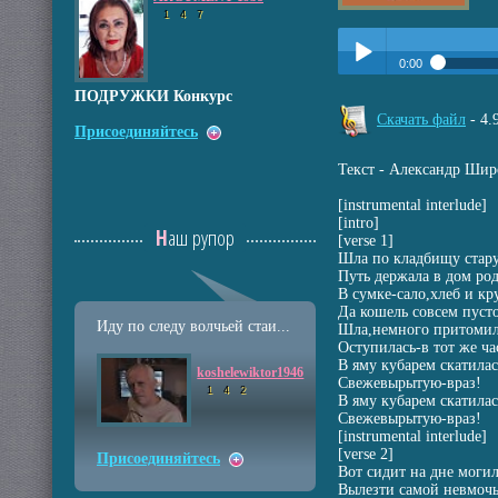
1
4
7
0:00
ПОДРУЖКИ Конкурс
Прослушать:
Старуш
Play /
Скачать файл
- 4
Присоединяйтесь
Текст - Александр Шир
[instrumental interlude]
[intro]
Наш рупор
[verse 1]
Шла по кладбищу стар
pause
Путь держала в дом ро
В сумке-сало,хлеб и кр
Да кошель совсем пуст
Иду по следу волчьей стаи...
Шла,немного притомил
Оступилась-в тот же ча
В яму кубарем скатилас
koshelewiktor1946
Свежевырытую-враз!
1
4
2
В яму кубарем скатилас
Свежевырытую-враз!
[instrumental interlude]
[verse 2]
Присоединяйтесь
Вот сидит на дне моги
Вылезти самой невмочь