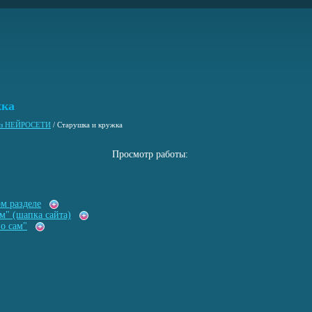
жка
 из НЕЙРОСЕТИ
/
Старушка и кружка
Просмотр работы:
ом разделе
м" (шапка сайта)
о сам"