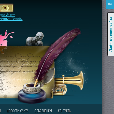
16+
Лайт-версия сайта
дио & чат
естный Гений»
Я
НОВОСТИ САЙТА
ОБЪЯВЛЕНИЯ
КОНТАКТЫ