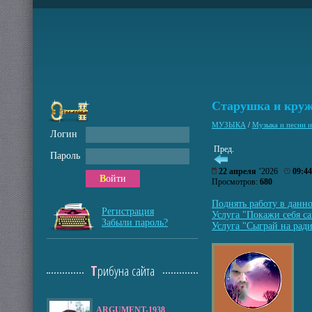
Старушка и кру
МУЗЫКА
/
Музыка и песни
Логин
Пред.
Пароль
22 апреля
’2026
09:44
Войти
Просмотров:
680
Поднять работу в данн
Регистрация
Услуга "Покажи себя са
Забыли пароль?
Услуга "Сыграй на ради
Трибуна сайта
ARGUMENT-1938