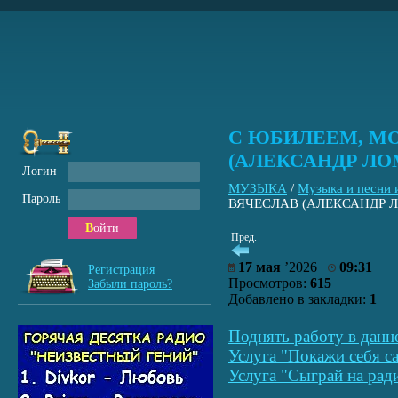
С ЮБИЛЕЕМ, МО
(АЛЕКСАНДР ЛОМ
Логин
МУЗЫКА
/
Музыка и песни
Пароль
ВЯЧЕСЛАВ (АЛЕКСАНДР Л
Войти
Пред.
17 мая
’2026
09:31
Регистрация
Просмотров:
615
Забыли пароль?
Добавлено в закладки:
1
Поднять работу в данн
Услуга "Покажи себя са
Услуга "Сыграй на рад