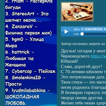
Прослушать:
С ЮБИЛЕЕМ, МОЙ ДРУГ 
0:00
Прослушать:
С ЮБИЛЕЕМ, 
Автор поставил запрет на 
Play /
Друзья! сегодня у моег
Черноводского
https://
Юбилей!
Слава, дорогой друг!
С 70-летним юбилеем т
Это потрясающая дата 
pause
Твои стихи — это насто
песен родилось благода
Я безмерно горжусь те
творца своим другом.
Желаю тебе океан здор