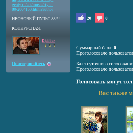
geniy.ru/cat/music/sty
le-
80/2804153.html?auth
or
20
0
НЕОНОВЫЙ ПУЛЬС 88!!!
КОНКУРСНАЯ.
Djabbar
1
2
2
Суммарный балл:
0
Проголосовало пользовате
Балл суточного голосовани
Присоединяйтесь
Проголосовало пользовате
Голосовать могут то
Вас также м