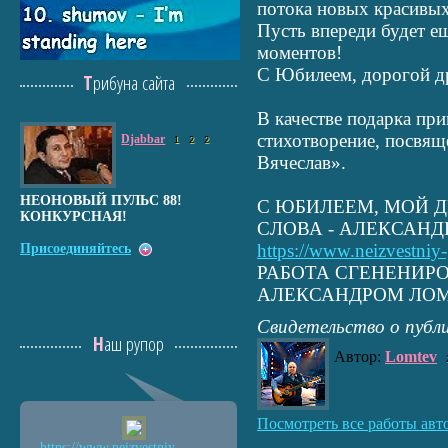
потока новых красивы
Пусть впереди будет е
моментов!
С Юбилеем, дорогой д
Трибуна сайта
В качестве подарка пр
стихотворение, посвящ
Djabbar
1
2
2
Вячеслав».
НЕОНОВЫЙ ПУЛЬС 88!
С ЮБИЛЕЕМ, МОЙ Д
КОНКУРСНАЯ!
СЛОВА - АЛЕКСАНД
https://www.neizvestniy-
Присоединяйтесь
РАБОТА СГЕНЕНИРО
АЛЕКСАНДРОМ ЛО
Свидетельство о публ
Наш рупор
Автор:
Lomtev
Посмотреть все работы авт
https://www.neizvestniy
-