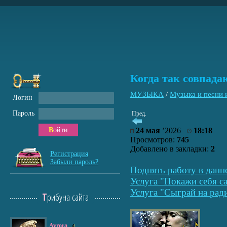
Когда так совпада
МУЗЫКА
/
Музыка и песни
Логин
Пароль
Пред.
Войти
24 мая
’2026
18:18
Просмотров:
745
Добавлено в закладки:
2
Регистрация
Забыли пароль?
Поднять работу в данн
Услуга "Покажи себя са
Услуга "Сыграй на рад
Трибуна сайта
Avrora
4