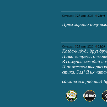
Оставлен:
27 мая
’2026
23:40
Прям хорошо получил
Оставлен:
29 мая
’2026
22:29
Когда-нибудь друг дру
Наша встреча, отзовё
В созвучьи мелодий и 
И пожелаем творчески
стихи, Эля! Я их чита
сделана вся работа! 