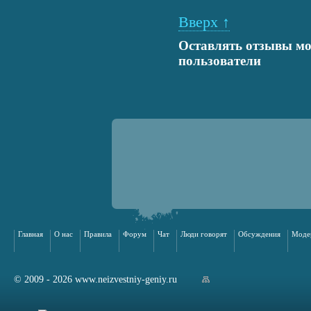
Вверх ↑
Оставлять отзывы мо
пользователи
Главная
О нас
Правила
Форум
Чат
Люди говорят
Обсуждения
Моде
© 2009 - 2026 www.neizvestniy-geniy.ru
арта сайта