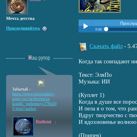
Мечта детства
Прослу
Присоединяйтесь
0:00
Прослушать:
Когда так сов
Play /
Скачать файл
- 5.
Наш рупор
Когда так совпадают и
Текст: ЭляПо
Музыка: ИИ
pause
Забытый -
https://www.neizvestniy
-
(Куплет 1)
geniy.ru/cat/design/za
Когда в душе все поро
koulki_vselennoy/278420
И пела я о том, что ра
9.html?author
Вдруг творчество с тво
И вдохновенье волною
Deathstar
2
(Припев)