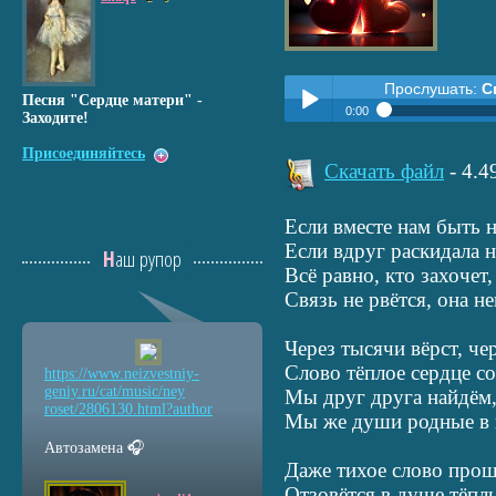
Прослушать:
С
Песня "Сердце матери" -
0:00
Заходите!
Прослушать:
Связь сердец 
Присоединяйтесь
Play /
Скачать файл
- 4.
Если вместе нам быть н
Если вдруг раскидала 
Наш рупор
Всё равно, кто захочет,
Связь не рвётся, она н
pause
Через тысячи вёрст, че
Слово тёплое сердце со
https://www.neizvestniy
-
geniy.ru/cat/music/ney
Мы друг друга найдём,
roset/2806130.html?auth
or
Мы же души родные в 
Автозамена 🎧
Даже тихое слово прош
Отзовётся в душе тёп