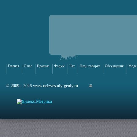
Главная
О нас
Правила
Форум
Чат
Люди говорят
Обсуждения
Моде
© 2009 - 2026 www.neizvestniy-geniy.ru
арта сайта