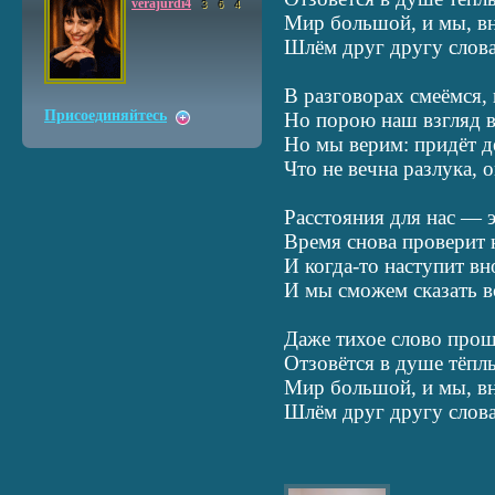
verajurdi4
3
6
4
Мир большой, и мы, вн
Шлём друг другу слова
В разговорах смеёмся,
Присоединяйтесь
Но порою наш взгляд в
Но мы верим: придёт д
Что не вечна разлука, 
Расстояния для нас — 
Время снова проверит 
И когда-то наступит вн
И мы сможем сказать вс
Даже тихое слово прош
Отзовётся в душе тёп
Мир большой, и мы, вн
Шлём друг другу слова