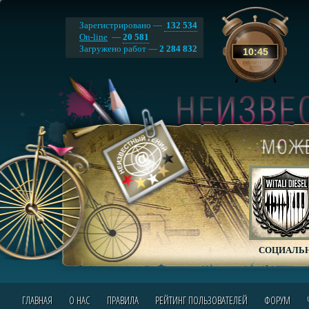
Зарегистрировано —
132 534
On-line
—
20 581
Загружено работ —
2 284 832
10
:
45
СОЦИАЛЬН
ГЛАВНАЯ
О НАС
ПРАВИЛА
РЕЙТИНГ ПОЛЬЗОВАТЕЛЕЙ
ФОРУМ