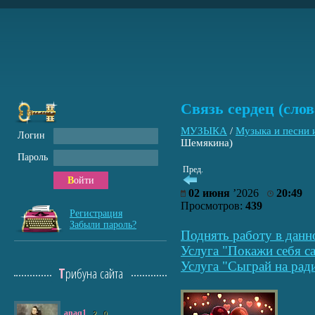
Связь сердец (сло
МУЗЫКА
/
Музыка и песни
Логин
Шемякина)
Пароль
Пред.
Войти
02 июня
’2026
20:49
Просмотров:
439
Регистрация
Забыли пароль?
Поднять работу в данн
Услуга "Покажи себя са
Услуга "Сыграй на рад
Трибуна сайта
anaq1
2
0