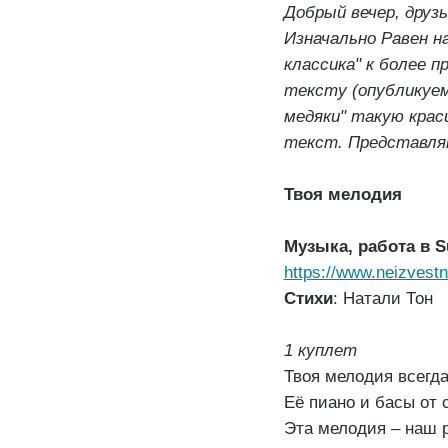
Добрый вечер, друзь
Изначально Равен н
классика" к более 
тексту (опубликуем
pause
медяки" такую крас
текст. Представля
Твоя
мелодия
Музыка, работа в 
https://www.neizvestn
Стихи
: Натали Тон
1 куплет
Твоя мелодия всегда
Её пиано и басы от 
Эта мелодия – наш р