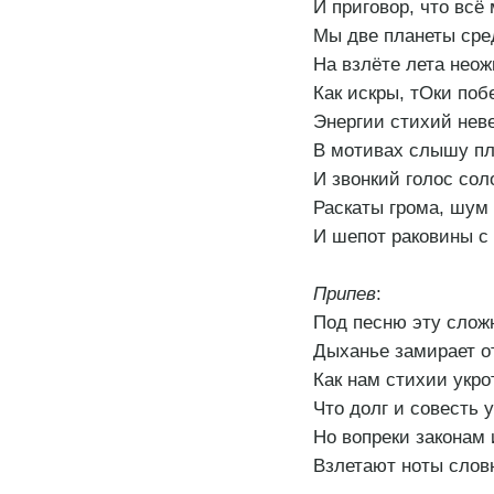
И приговор, что всё
Мы две планеты сре
На взлёте лета неож
Как искры, тОки поб
Энергии стихий нев
В мотивах слышу пл
И звонкий голос со
Раскаты грома, шум
И шепот раковины с
Припев
:
Под песню эту сложн
Дыханье замирает о
Как нам стихии укро
Что долг и совесть 
Но вопреки законам
Взлетают ноты слов