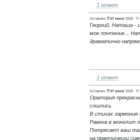
1 ответ
Оставлен:
07 июля
’2026
Георгий, Наташа -
мое почтение... На
драматично напряже
1 ответ
Оставлен:
07 июля
’2026
Оратория прекрасна
сошлись.
В стихах гармония
Равена в монолит о
Потрясает ваш тал
на практически си