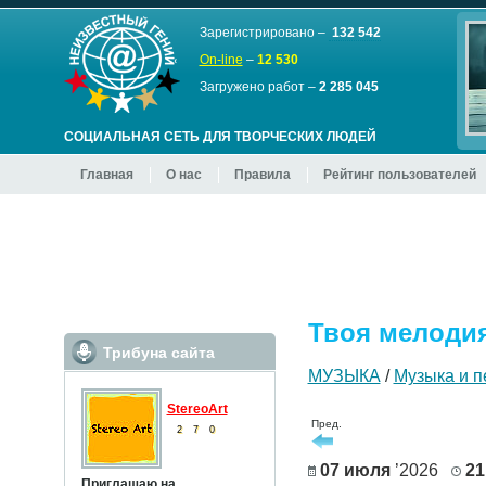
Зарегистрировано –
132 542
On-line
–
12 530
Загружено работ –
2 285 045
СОЦИАЛЬНАЯ СЕТЬ ДЛЯ ТВОРЧЕСКИХ ЛЮДЕЙ
Главная
О нас
Правила
Рейтинг пользователей
Твоя мелодия
Трибуна сайта
МУЗЫКА
/
Музыка и 
StereoArt
Пред.
2
7
0
07 июля
’2026
21
Приглашаю на