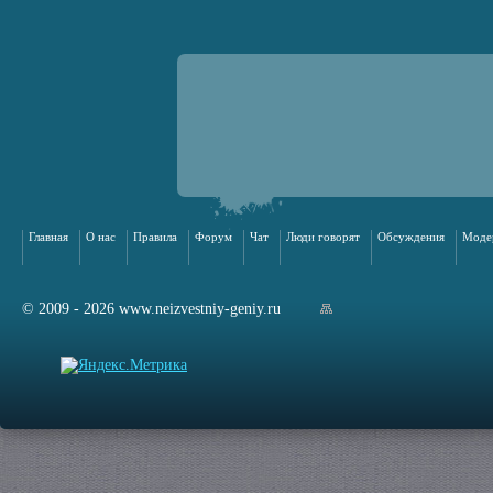
Главная
О нас
Правила
Форум
Чат
Люди говорят
Обсуждения
Моде
© 2009 - 2026 www.neizvestniy-geniy.ru
арта сайта