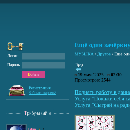
Ещё один зачёркну
МУЗЫКА
/
Другое
/
Ещё оди
Логин
Пароль
Пред.
Войти
19 мая
’2025
02:30
Просмотров:
2544
Регистрация
Поднять работу в данн
Забыли пароль?
Услуга "Покажи себя са
Услуга "Сыграй на рад
Трибуна сайта
Iskin
1
1