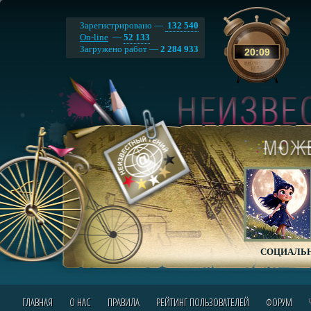
Зарегистрировано —
132 540
On-line
—
52 133
Загружено работ —
2 284 933
20
:
09
СОЦИАЛЬН
ГЛАВНАЯ
О НАС
ПРАВИЛА
РЕЙТИНГ ПОЛЬЗОВАТЕЛЕЙ
ФОРУМ