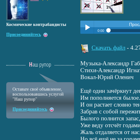
Прос
Космические контрабандисты
0:00
Присоединяйтесь
Прослушать:
Ещё один зачё
Play /
Скачать файл
- 4.
­Музыка-Александр Га
Наш рупор
Стихи-Александр Игна
Вокал-Юрий Оленич
Оставьте своё объявление,
Ещё один зачёркнут де
pause
воспользовавшись услугой
Им пополняется былое
"Наш рупор"
И он растает словно те
Присоединяйтесь
Забрав с собой пережит
Былого полнится запас
Уже веду отсчёт годами
Жаль отдаляется от нас
Но всё ещё не за горам