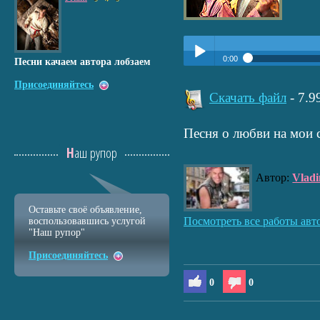
0:00
Песни качаем автора лобзаем
Прослушать:
Образ твой
Присоединяйтесь
Play /
Скачать файл
- 7.
Песня о любви на мои 
Наш рупор
Автор:
Vladi
pause
Оставьте своё объявление,
Посмотреть все работы авт
воспользовавшись услугой
"Наш рупор"
Присоединяйтесь
0
0