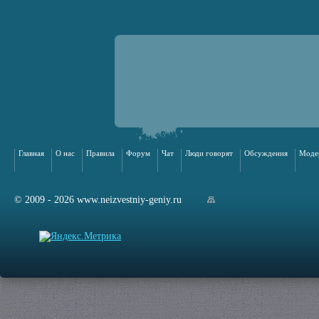
Главная
О нас
Правила
Форум
Чат
Люди говорят
Обсуждения
Моде
© 2009 - 2026 www.neizvestniy-geniy.ru
арта сайта