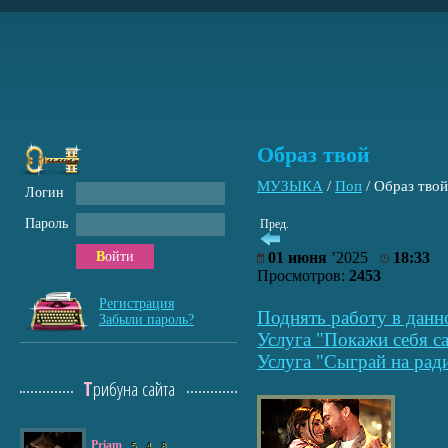
Образ твой
МУЗЫКА
/
Поп
/
Образ твой
Логин
Пароль
Пред.
Войти
01 июня
’2025
18:33
Просмотров:
2453
Регистрация
Поднять работу в данн
Забыли пароль?
Услуга "Покажи себя са
Услуга "Сыграй на рад
Трибуна сайта
Priam
5
4
8