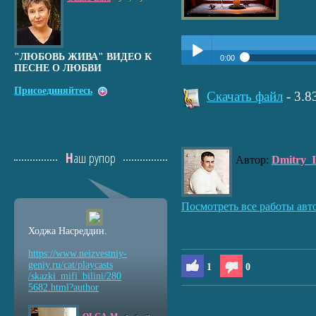
"ЛЮБОВЬ ЖИВА" ВИДЕО К
0:00
ПЕСНЕ О ЛЮБВИ
Прослушать:
Вьюга
Play /
Присоединяйтесь
Скачать файл
- 3.
Наш рупор
Автор:
Dmitry_
pause
Посмотреть все работы авт
Ходжа Насреддин.
https://www.neizvestniy
-
geniy.ru/cat/playcasts
1
0
/skazki_mifi_bilini/280
5682.html?author