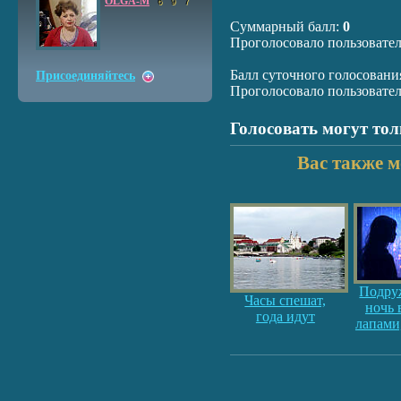
OLGA-M
6
9
7
Суммарный балл:
0
Проголосовало пользовате
Балл суточного голосовани
Присоединяйтесь
Проголосовало пользовате
Голосовать могут то
Вас также м
Подру
Часы спешат,
ночь 
года идут
лапами,