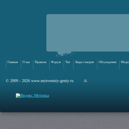
Главная
О нас
Правила
Форум
Чат
Люди говорят
Обсуждения
Моде
© 2009 - 2026 www.neizvestniy-geniy.ru
арта сайта