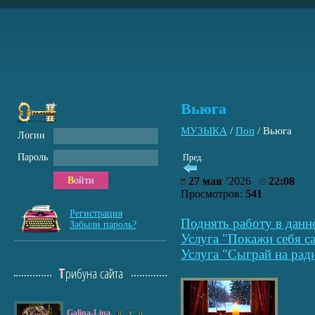
Вьюга
МУЗЫКА
/
Поп
/
Вьюга
Логин
Пароль
Пред.
Войти
27 мая
’2026
22:08
Просмотров:
541
Регистрация
Поднять работу в данн
Забыли пароль?
Услуга "Покажи себя са
Услуга "Сыграй на рад
Трибуна сайта
Galina-Lina
6
7
0