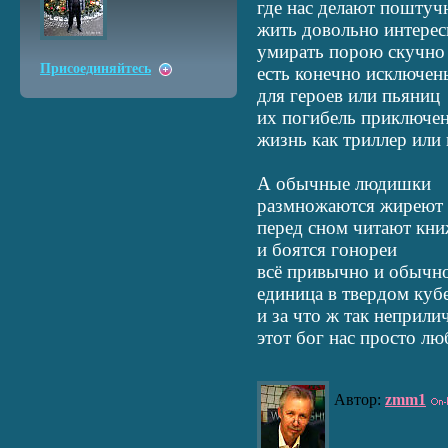
где нас делают поштуч
жить довольно интерес
умирать порою скучно
Присоединяйтесь
есть конечно исключен
для героев или пьяниц
их погибель приключе
жизнь как триллер или 
А обычные людишки
размножаются жиреют
перед сном читают кн
и боятся гонореи
всё привычно и обычн
единица в твердом куб
и за что ж так неприли
этот бог нас просто лю
Автор:
zmm1