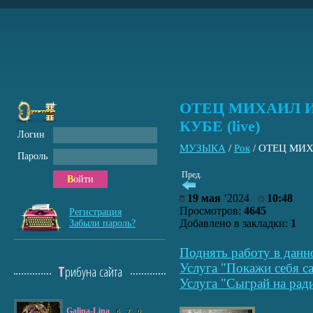
ОТЕЦ МИХАИЛ И
КУБЕ (live)
Логин
МУЗЫКА
/
Рок
/
ОТЕЦ МИХ
Пароль
Пред.
Войти
19 мая
’2024
10:48
Просмотров:
4645
Регистрация
Добавлено в закладки:
1
Забыли пароль?
Поднять работу в данн
Услуга "Покажи себя са
Трибуна сайта
Услуга "Сыграй на рад
Galina-Lina
6
7
0