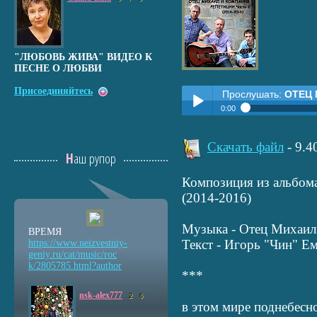
"ЛЮБОВЬ ЖИВА" ВИДЕО К
ПЕСНЕ О ЛЮБВИ
Присоединяйтесь
Прослушать:
ОТЕЦ 
0:00
Прослушать:
ОТЕЦ МИХАИЛ 
Play /
Скачать файл
- 9.
Наш рупор
Композиция из альбо
(2014-2016)
Музыка - Отец Михаил 
ВРЕМЯ
Текст - Игорь "Чин" Е
https://www.neizvestniy
-
pause
geniy.ru/cat/music/roc
k/2805785.html?author
***
nsk-alex777
2
6
в этом мире поднебесн