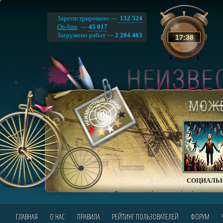
Зарегистрировано —
132 524
On-line
—
45 017
Загружено работ —
2 284 463
17
:
38
СОЦИАЛЬН
ГЛАВНАЯ
О НАС
ПРАВИЛА
РЕЙТИНГ ПОЛЬЗОВАТЕЛЕЙ
ФОРУМ