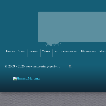
Главная
О нас
Правила
Форум
Чат
Люди говорят
Обсуждения
Моде
© 2009 - 2026 www.neizvestniy-geniy.ru
арта сайта