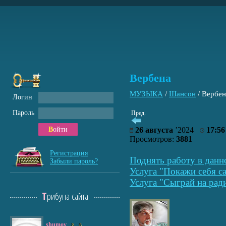
Вербена
МУЗЫКА
/
Шансон
/
Вербен
Логин
Пароль
Пред.
Войти
26 августа
’2024
17:56
Просмотров:
3881
Регистрация
Поднять работу в данн
Забыли пароль?
Услуга "Покажи себя са
Услуга "Сыграй на рад
Трибуна сайта
shumov
8
6