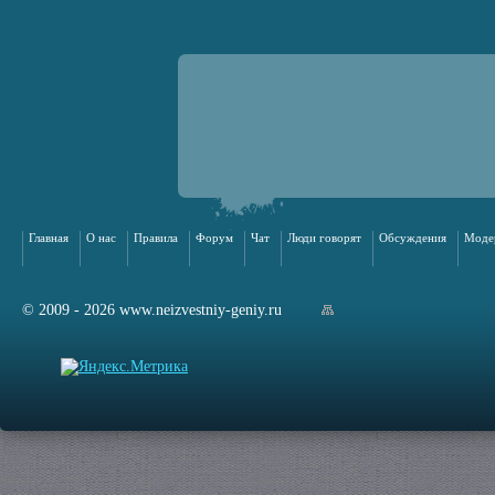
Главная
О нас
Правила
Форум
Чат
Люди говорят
Обсуждения
Моде
© 2009 - 2026 www.neizvestniy-geniy.ru
арта сайта