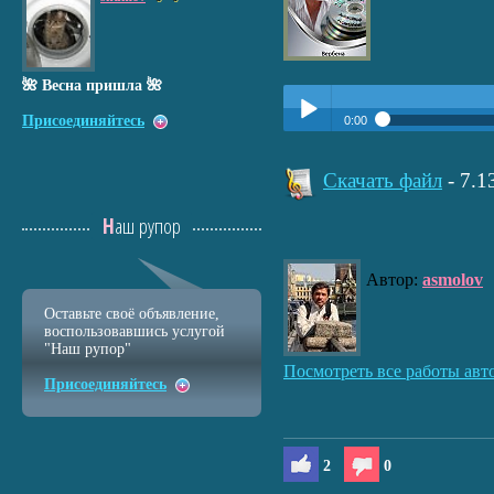
🌺 Весна пришла 🌺
Присоединяйтесь
0:00
Прослушать:
Вербена
Play /
Скачать файл
- 7.
Наш рупор
Автор:
asmolov
Оставьте своё объявление,
воспользовавшись услугой
pause
"Наш рупор"
Посмотреть все работы авт
Присоединяйтесь
2
0