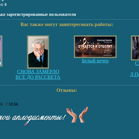
я:
0
ей:
0
ько зарегистрированные пользователи
Вас также могут заинтересовать работы:
Белый вечер
С
СНОВА ЗАМЕРЛО
Л.П
ВСЁ ДО РАССВЕТА
Отзывы:
024
12:54