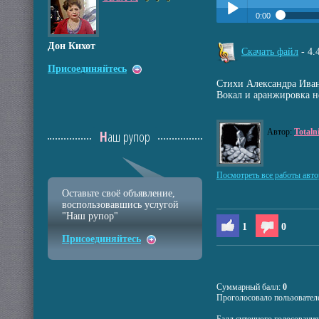
0:00
Прослушать:
Колыб
Play /
Дон Кихот
Скачать файл
- 4
Присоединяйтесь
Стихи Александра Ива
Вокал и аранжировка н
Автор:
Totaln
Наш рупор
pause
Посмотреть все работы авто
Оставьте своё объявление,
воспользовавшись услугой
"Наш рупор"
1
0
Присоединяйтесь
Суммарный балл:
0
Проголосовало пользовател