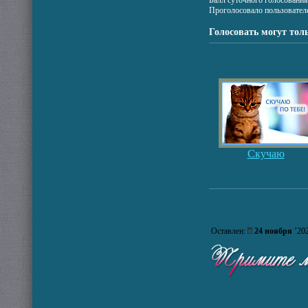
Балл суточного голосовани
Проголосовало пользовател
Голосовать могут тол
Скучаю
Оставлен:
24 ноября
’2