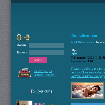
Колыбельная
МУЗЫКА
/
Шансон
/
Колыбе
Логин
Пред.
Пароль
24 ноября
’2024
08:5
Войти
Просмотров:
3361
Поднять работу в данн
Регистрация
Услуга "Покажи себя са
Забыли пароль?
Услуга "Сыграй на ради
Трибуна сайта
OLGA-M
6
9
8