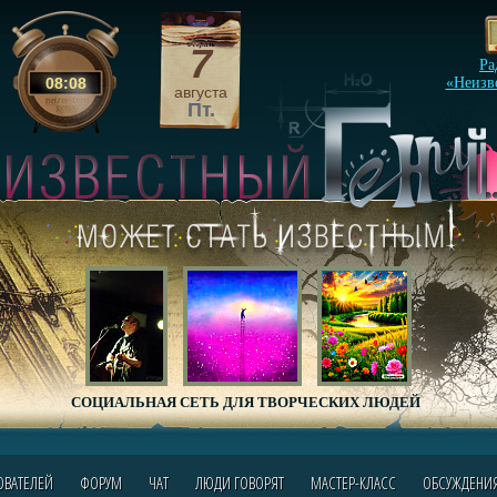
7
Ра
08
:
08
«Неизв
августа
Пт.
СОЦИАЛЬНАЯ СЕТЬ ДЛЯ ТВОРЧЕСКИХ ЛЮДЕЙ
ОВАТЕЛЕЙ
ФОРУМ
ЧАТ
ЛЮДИ ГОВОРЯТ
МАСТЕР-КЛАСС
ОБСУЖДЕНИ