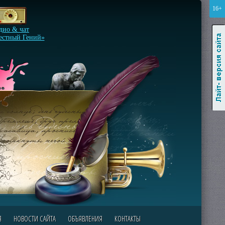
16+
Лайт-версия сайта
дио & чат
естный Гений»
Я
НОВОСТИ САЙТА
ОБЪЯВЛЕНИЯ
КОНТАКТЫ