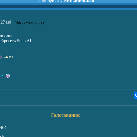
Прослушать:
Колыбельная
ельная
.427 мб
(Загружено 0 раз)
нихина
ейросеть Suno AI
ik
ра
Голосование:
ей:
0