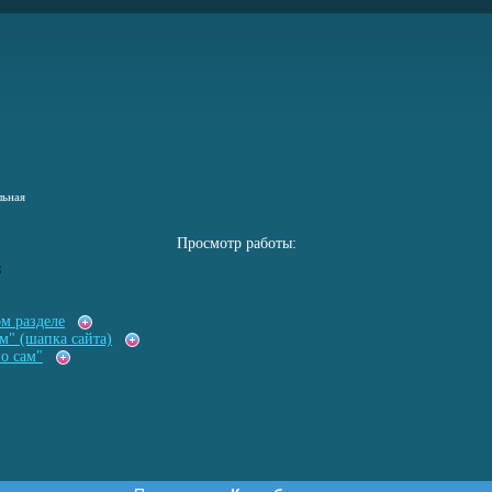
льная
Просмотр работы:
8
ом разделе
м" (шапка сайта)
о сам"