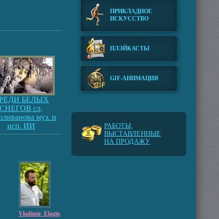
ПРИКЛАДНОЕ
ИСКУССТВО
ПЛЭЙКАСТЫ
GIF-АНИМАЦИЯ
РЕДИ БЕЛЫХ
СНЕГОВ сл,
оливанова муз. и
исп. ИИ
РАБОТЫ,
ВЫСТАВЛЕННЫЕ
НА ПРОДАЖУ
Vladimir_Elagin