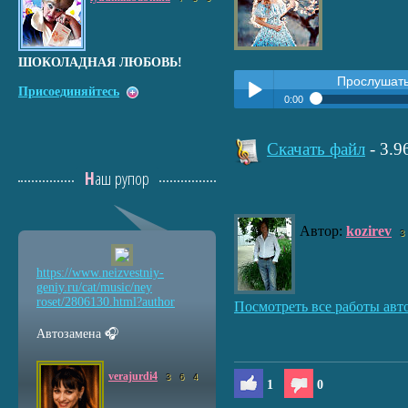
ШОКОЛАДНАЯ ЛЮБОВЬ!
Прослушат
Присоединяйтесь
0:00
Прослушать:
Девочка счас
Play /
Скачать файл
- 3.
Наш рупор
Автор:
kozirev
3
https://www.neizvestniy
-
pause
geniy.ru/cat/music/ney
roset/2806130.html?auth
or
Посмотреть все работы авт
Автозамена 🎧
verajurdi4
3
6
4
1
0