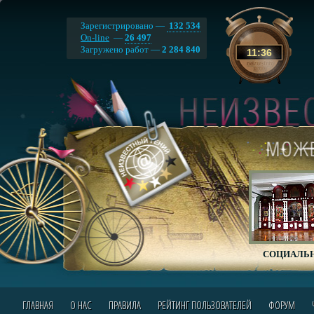
Зарегистрировано —
132 534
On-line
—
26 497
Загружено работ —
2 284 840
11
:
36
СОЦИАЛЬН
ГЛАВНАЯ
О НАС
ПРАВИЛА
РЕЙТИНГ ПОЛЬЗОВАТЕЛЕЙ
ФОРУМ