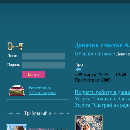
Девочка счастье А
МУЗЫКА
/
Шансон
/
Девочк
Логин
Пароль
Пред.
Войти
25 марта
’2025
12:49
Просмотров:
2809
Регистрация
Поднять работу в данн
Забыли пароль?
Услуга "Покажи себя са
Услуга "Сыграй на рад
Трибуна сайта
lyudmilababkina
7
8
6