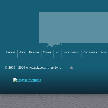
Главная
О нас
Правила
Форум
Чат
Люди говорят
Обсуждения
Моде
© 2009 - 2026 www.neizvestniy-geniy.ru
арта сайта