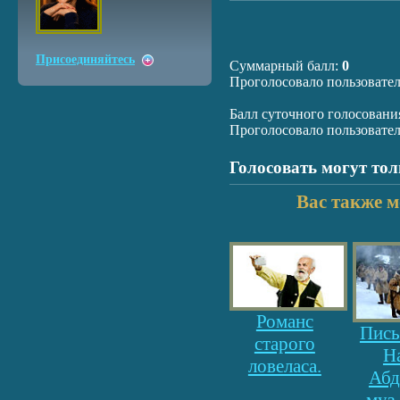
Присоединяйтесь
Суммарный балл:
0
Проголосовало пользовате
Балл суточного голосовани
Проголосовало пользовате
Голосовать могут то
Вас также м
Романс
Письм
старого
Н
ловеласа.
Абд
муз.