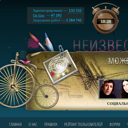
Зарегистрировано —
132 532
On-line
—
47 292
Загружено работ —
2 284 742
18
:
28
СОЦИАЛЬН
ГЛАВНАЯ
О НАС
ПРАВИЛА
РЕЙТИНГ ПОЛЬЗОВАТЕЛЕЙ
ФОРУМ