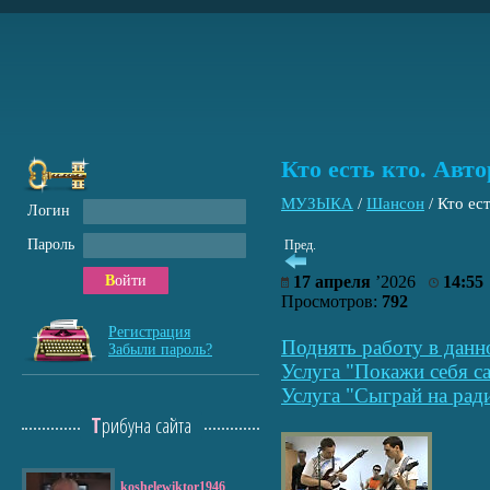
Кто есть кто. Ав
МУЗЫКА
/
Шансон
/
Кто ес
Логин
Пароль
Пред.
Войти
17 апреля
’2026
14:55
Просмотров:
792
Регистрация
Поднять работу в данн
Забыли пароль?
Услуга "Покажи себя са
Услуга "Сыграй на рад
Трибуна сайта
koshelewiktor1946