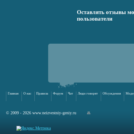
Оставлять отзывы мо
пользователи
Главная
О нас
Правила
Форум
Чат
Люди говорят
Обсуждения
Моде
© 2009 - 2026 www.neizvestniy-geniy.ru
арта сайта