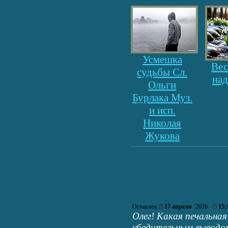
Усмешка
Вес
судьбы Сл.
на
Ольги
Бурлака Муз.
и исп.
Николая
Жукова
Оставлен:
17 апреля
’2026
15:
Олег! Какая печальная
убедительным выводом