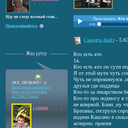
1
4
2
Иду по следу волчьей стаи...
Прослушать:
Кто 
0:00
Присоединяйтесь
Прослушать:
Кто есть кто.
Play /
Скачать файл
- 5.
Наш рупор
Кто есть кто
1к.
Кто есть кто по сути п
Я от этой мути чуть со
Чуть не опрокинулся ,н
pause
ЭХХ, ПРОКАЧУ!..))
друзья где поддецы
https://www.neizvestniy
-
Кто-то за лекарством б
geniy.ru/cat/photo/kid
ds/2784279.html
Кто-то про подмогу в т
не впервой. Блин ,ну ч
LADiMIR
2
0
7
Братаны, сеструхи сор
кодеин Кашляю я сильн
аспирин. припев