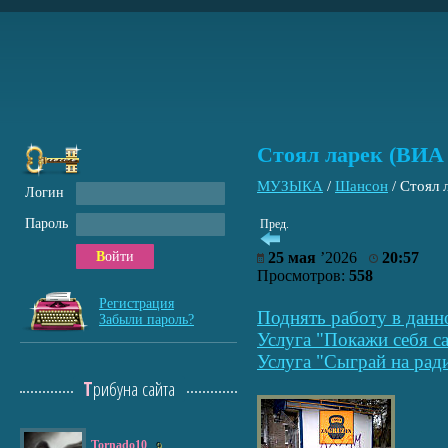
Стоял ларек (ВИА
МУЗЫКА
/
Шансон
/
Стоял 
Логин
Пароль
Пред.
Войти
25 мая
’2026
20:57
Просмотров:
558
Регистрация
Поднять работу в данн
Забыли пароль?
Услуга "Покажи себя са
Услуга "Сыграй на рад
Трибуна сайта
Tornado10
9