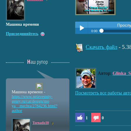
Машина времени
Просл
0:00
Присоединяйтесь
Прослушать:
Стоял ларек (
Play /
Скачать файл
- 5.
Наш рупор
Автор:
Glinka_S
pause
Машина времени -
Посмотреть все работы авт
https://www.neizvestniy
-
geniy.ru/cat/design/mo
ya__mechta/2784236.html
?
author
1
0
Tornado10
9