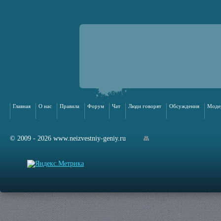
Главная
О нас
Правила
Форум
Чат
Люди говорят
Обсуждения
Моде
© 2009 - 2026 www.neizvestniy-geniy.ru
арта сайта