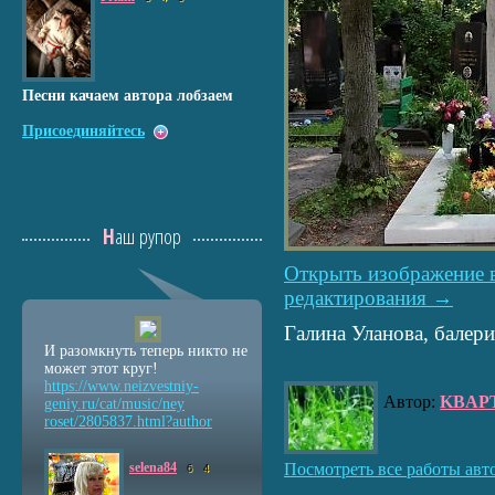
Песни качаем автора лобзаем
Присоединяйтесь
Наш рупор
Открыть изображение 
редактирования →
Галина Уланова, балери
И разомкнуть теперь никто не
может этот круг!
https://www.neizvestniy
-
Автор:
KBAP
geniy.ru/cat/music/ney
roset/2805837.html?auth
or
selena84
Посмотреть все работы авт
6
4