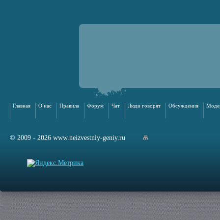
Главная
О нас
Правила
Форум
Чат
Люди говорят
Обсуждения
Моде
© 2009 - 2026 www.neizvestniy-geniy.ru
арта сайта