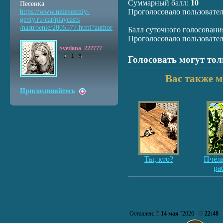
Суммарный балл:
10
Песенка
Проголосовало пользовате
https://www.neizvestniy
-
geniy.ru/cat/playcasts
/nastroenie/2805577.htm
l?author
Балл суточного голосовани
Проголосовало пользовате
Svetlana_222777
1
1
6
Голосовать могут то
Вас также м
Присоединяйтесь
Ты, кто?
Пчёлк
ра
Оставлен:
14 мая
’2026
22:48