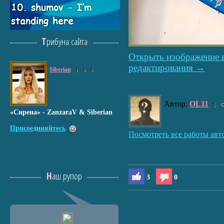
Трибуна сайта
Открыть изображение 
редактирования →
Siberian
1
6
8
Автор:
OL11
5
«Сирена» - ZanzaraV & Siberian
Присоединяйтесь
Посмотреть все работы авт
Наш рупор
3
0