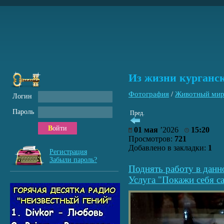
Из жизни курганс
Фотография
/
Животный ми
Логин
Пароль
Пред.
Войти
01 мая
’2026
15:20
Просмотров:
721
Добавлено в закладки:
1
Регистрация
Забыли пароль?
Поднять работу в данн
Услуга "Покажи себя са