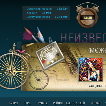
Зарегистрировано —
132 524
On-line
—
35 980
Загружено работ —
2 284 390
13
:
35
СОЦИАЛЬН
ГЛАВНАЯ
О НАС
ПРАВИЛА
РЕЙТИНГ ПОЛЬЗОВАТЕЛЕЙ
ФОРУМ