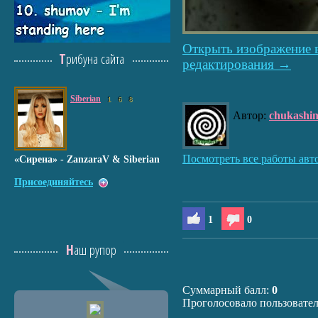
Открыть изображение 
Трибуна сайта
редактирования →
Siberian
1
6
8
Автор:
chukashi
Посмотреть все работы авт
«Сирена» - ZanzaraV & Siberian
Присоединяйтесь
1
0
Наш рупор
Суммарный балл:
0
Проголосовало пользовате