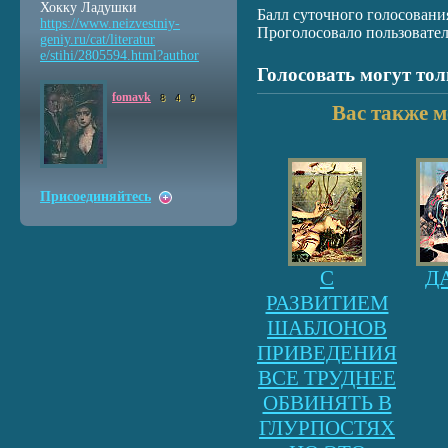
Хокку Ладушки
Балл суточного голосовани
https://www.neizvestniy
-
Проголосовало пользовате
geniy.ru/cat/literatur
e/stihi/2805594.html?au
thor
Голосовать могут то
fomavk
8
4
9
Вас также м
Присоединяйтесь
С
Д
РАЗВИТИЕМ
ШАБЛОНОВ
ПРИВЕДЕНИЯ
ВСЕ ТРУДНЕЕ
ОБВИНЯТЬ В
ГЛУРПОСТЯХ