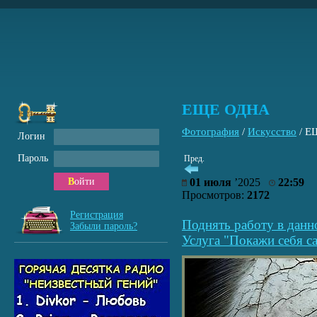
ЕЩЕ ОДНА
Фотография
/
Искусство
/
Е
Логин
Пароль
Пред.
Войти
01 июля
’2025
22:59
Просмотров:
2172
Регистрация
Поднять работу в данн
Забыли пароль?
Услуга "Покажи себя са