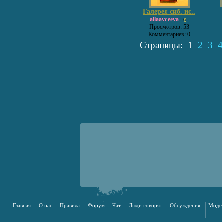
Галерея сиб. ис..
allaavdeeva
6
Просмотров: 53
Комментариев: 0
Страницы:
1
2
3
Главная
О нас
Правила
Форум
Чат
Люди говорят
Обсуждения
Моде