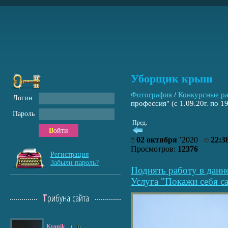
Уборщик крыш
Фотография
/
Конкурсные р
Логин
профессия" (с 1.09.20г. по 19
Пароль
Пред.
Войти
02 октября
’2020
22:3
Просмотров:
12376
Регистрация
Забыли пароль?
Поднять работу в данн
Услуга "Покажи себя са
Трибуна сайта
Kranik
1
0