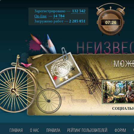
Зарегистрировано —
132 542
On-line
—
14 784
Загружено работ —
2 285 051
07
:
26
СОЦИАЛЬН
ГЛАВНАЯ
О НАС
ПРАВИЛА
РЕЙТИНГ ПОЛЬЗОВАТЕЛЕЙ
ФОРУМ