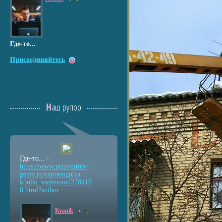
Где-то...
Присоединяйтесь
Наш рупор
Где-то... -
https://www.neizvestniy
-
geniy.ru/cat/design/za
koulki_vselennoy/278419
8.html?author
Kranik
1
0