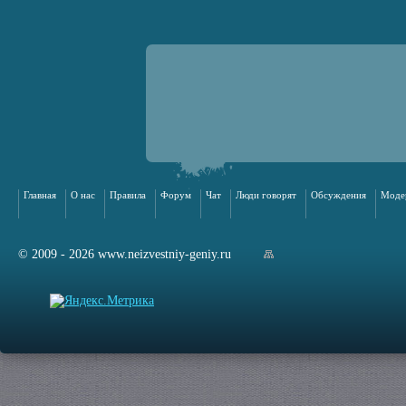
Главная
О нас
Правила
Форум
Чат
Люди говорят
Обсуждения
Моде
© 2009 - 2026 www.neizvestniy-geniy.ru
арта сайта