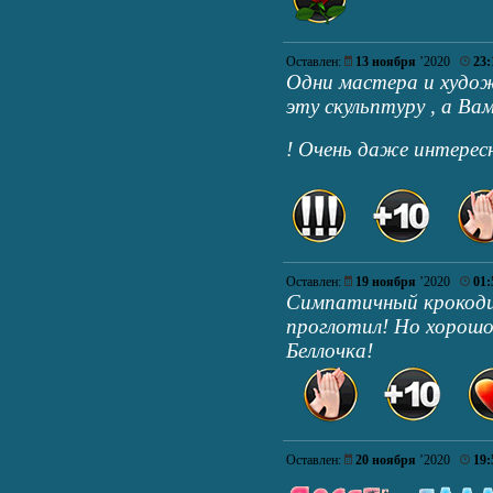
Оставлен:
13 ноября
’2020
23:
Одни мастера и худож
эту скульптуру , а Ва
! Очень даже интересн
Оставлен:
19 ноября
’2020
01:
Симпатичный крокодил
проглотил! Но хорошо,
Беллочка!
Оставлен:
20 ноября
’2020
19: