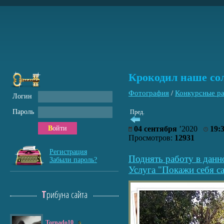
Крокодил наше со
Фотография
/
Конкурсные р
Логин
Пароль
Пред.
Войти
04 сентября
’2020
19:
Просмотров:
12931
Регистрация
Поднять работу в данн
Забыли пароль?
Услуга "Покажи себя са
Трибуна сайта
Tornado10
9