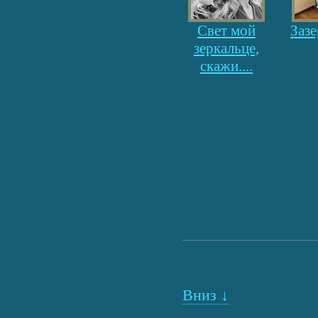
Свет мой
Зазе
зеркальце,
скажи....
Вниз ↓