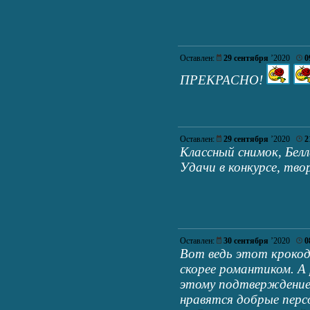
Оставлен:
29 сентября
’2020
0
ПРЕКРАСНО!
Оставлен:
29 сентября
’2020
2
Классный снимок, Белл
Удачи в конкурсе, тво
Оставлен:
30 сентября
’2020
0
Вот ведь этот кроко
скорее романтиком. А 
этому подтверждение
нравятся добрые перс