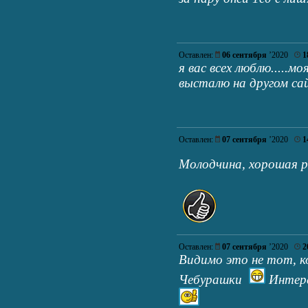
Оставлен:
06 сентября
’2020
1
я вас всех люблю.....м
высталю на другом са
Оставлен:
07 сентября
’2020
1
Молодчина, хорошая
Оставлен:
07 сентября
’2020
2
Видимо это не тот, к
Чебурашки
Интере