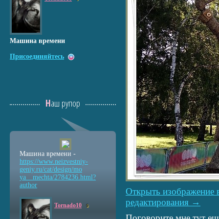
Машина времени
Присоединяйтесь
Наш рупор
Машина времени -
https://www.neizvestniy
-
geniy.ru/cat/design/mo
ya__mechta/2784236.html
?
author
Открыть изображение 
редактирования →
Tornado10
9
Поговорите мне тут ещё