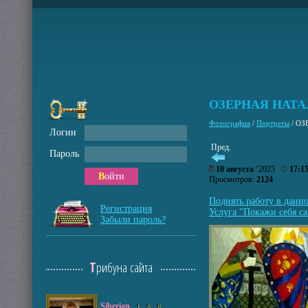
ОЗЕРНАЯ НАТА
Фотография
/
Портреты
/
ОЗ
Логин
Пред.
Пароль
10 августа
’2025
17:1
Войти
Просмотров:
2124
Поднять работу в данн
Регистрация
Услуга "Покажи себя са
Забыли пароль?
Трибуна сайта
Siberian
1
6
8