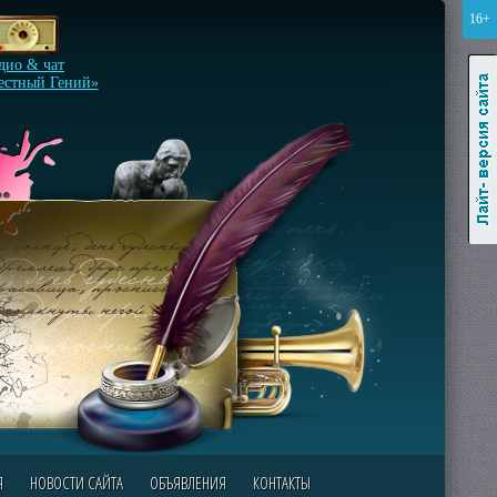
16+
Лайт-версия сайта
дио & чат
естный Гений»
Я
НОВОСТИ САЙТА
ОБЪЯВЛЕНИЯ
КОНТАКТЫ