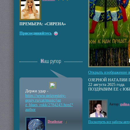
ПРЕМЬЕРА: «СИРЕНА»
Присоединяйтесь
Наш рупор
Открыть изображение 
ОЗЕРНОЙ НАТАЛИИ П
22 августа 2025 года.
ПОЗДРАВИМ ЕЕ с Ю
Держи удар -
https://www.neizvestniy
-
geniy.ru/cat/music/jaz
Автор:
galin
z_blues_rokk/2784243.ht
ml?
author
Deathstar
Посмотреть все работы авто
1