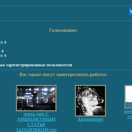
Голосование:
ей:
0
я:
0
ей:
0
ько зарегистрированные пользователи
Вас также могут заинтересовать работы:
лен
лента дзен С
с
АМБИЦИОЗНЫМ
Автопортрет
СТАТЬЯ
ЗАГОЛОВКОМ кто