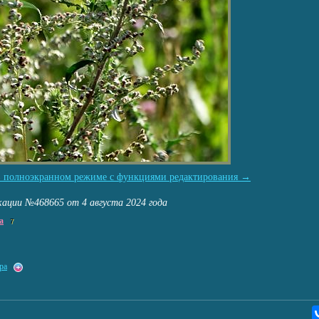
в полноэкранном режиме с функциями редактирования →
кации №468665 от 4 августа 2024 года
na
7
ра