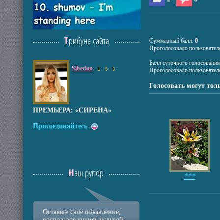
Трибуна сайта
Суммарный балл:
0
Проголосовало пользовател
Балл суточного голосовани
Siberian
1
6
8
Проголосовало пользовател
Голосовать могут тол
ПРЕМЬЕРА: «СИРЕНА»
Присоединяйтесь
Наш рупор
***
Оставьте своё объявление,
воспользовавшись услугой