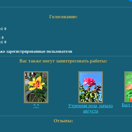
Голосование:
ей:
0
я:
0
ей:
0
ько зарегистрированные пользователи
Вас также могут заинтересовать работы:
Был 
*.*
Утренняя роза, начало
августа
Отзывы: