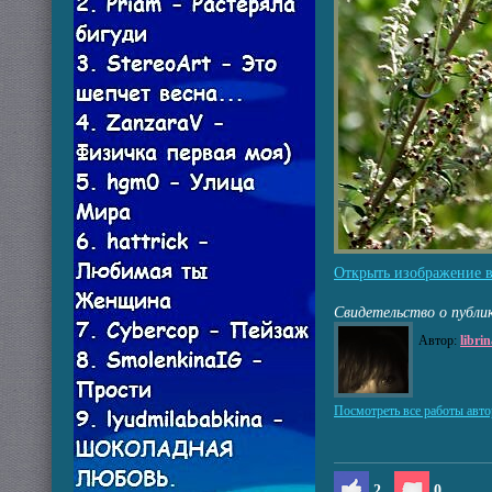
Открыть изображение 
Свидетельство о публи
Автор:
libri
Посмотреть все работы авто
2
0