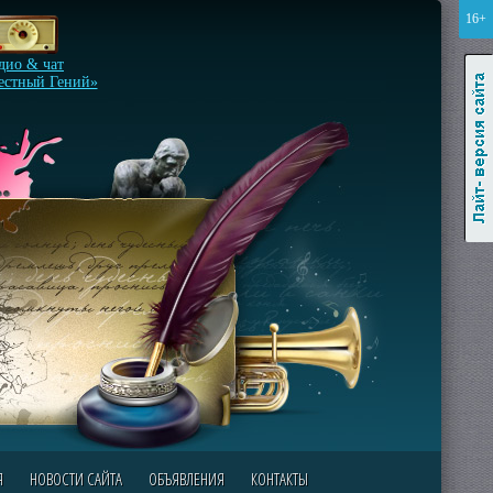
16+
Лайт-версия сайта
дио & чат
естный Гений»
Я
НОВОСТИ САЙТА
ОБЪЯВЛЕНИЯ
КОНТАКТЫ