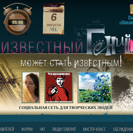
6
Ра
05
:
55
«Неизв
августа
Чт.
СОЦИАЛЬНАЯ СЕТЬ ДЛЯ ТВОРЧЕСКИХ ЛЮДЕЙ
ОВАТЕЛЕЙ
ФОРУМ
ЧАТ
ЛЮДИ ГОВОРЯТ
МАСТЕР-КЛАСС
ОБСУЖДЕНИ