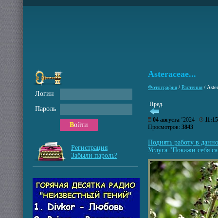
Asteraceae...
Фотография
/
Растения
/
Aster
Логин
Пред.
Пароль
04 августа
’2024
11:15
Войти
Просмотров:
3843
Поднять работу в данн
Регистрация
Услуга "Покажи себя са
Забыли пароль?