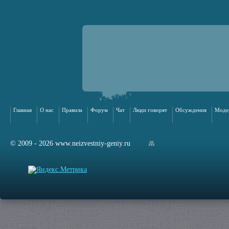
Главная
О нас
Правила
Форум
Чат
Люди говорят
Обсуждения
Моде
© 2009 - 2026 www.neizvestniy-geniy.ru
арта сайта