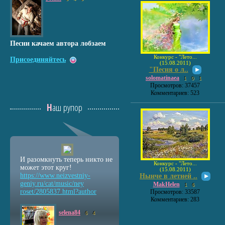
Песни качаем автора лобзаем
Конкурс - "Лето...
Присоединяйтесь
(15.08.2011)
"Песня о л..
solomatinaea
1
0
1
Просмотров: 37457
Комментариев: 523
Наш рупор
И разомкнуть теперь никто не
Конкурс - "Лето...
может этот круг!
(15.08.2011)
https://www.neizvestniy
-
Нынче в летней ..
geniy.ru/cat/music/ney
MakHelen
1
6
roset/2805837.html?auth
or
Просмотров: 33587
Комментариев: 283
selena84
6
4