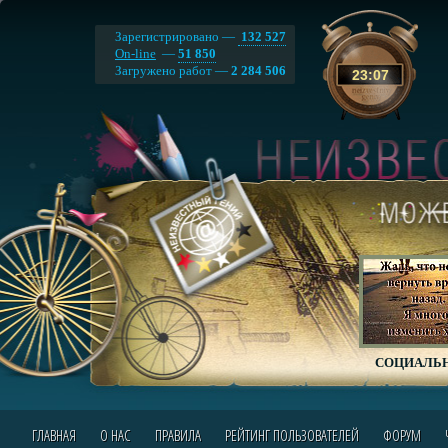
Зарегистрировано —
132 527
On-line
—
51 850
Загружено работ —
2 284 506
23
:
07
СОЦИАЛЬН
ГЛАВНАЯ
О НАС
ПРАВИЛА
РЕЙТИНГ ПОЛЬЗОВАТЕЛЕЙ
ФОРУМ