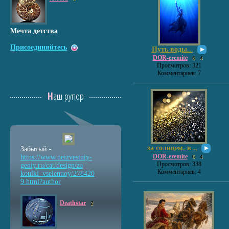
Мечта детства
Присоединяйтесь
Путь воды...
DOR-eremite
6
4
Просмотров: 321
Комментариев: 7
Наш рупор
за солнцем, в ..
Забытый -
DOR-eremite
https://www.neizvestniy
-
6
4
Просмотров: 338
geniy.ru/cat/design/za
Комментариев: 4
koulki_vselennoy/278420
9.html?author
Deathstar
2