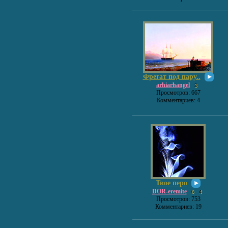
Фрегат под пару..
arhiarhangel
3
Просмотров: 667
Комментариев: 4
Твое перо
DOR-eremite
6
4
Просмотров: 753
Комментариев: 19