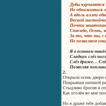
Дубы курчавятся и
Не обнажиться ли 
А вдоль аллеи об
Весной настойчиво
Почти заштопано 
Спасибо, Осень, з
За то, что мы, с 
Не позволяем умир
Я в осеннем твоём
Сладких слёз пог
Слёз драже… Слё
Позволяя поплак
2.
Открыла осень двери
Покрывши патиной р
Стыдливо бросив в с
Как оголён во мне по
Но я драже тебе доб