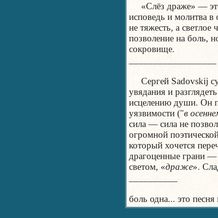
«Слёз драже» — это н
исповедь и молитва в 
не тяжесть, а светлое
позволение на боль, н
сокровище.
__________________
Сергей Sadovskij су
увядания и разглядеть
исцелению души. Он по
уязвимости ("
в осенн
сила — сила не позвол
огромной поэтической
который хочется пере
драгоценные грани — 
светом, «
драже
». Сл
__________
боль одна... это песня