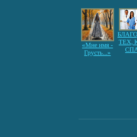
БЛАГ
ТЕХ, 
«Мне имя -
СП
Грусть...»