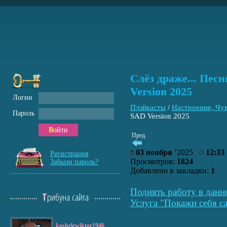
Слёз драже... Песн
Version 2025
Логин
Плэйкасты
/
Настроение, Чу
Пароль
SAD Version 2025
Войти
Пред.
03 ноября
’2025
12:33
Регистрация
Просмотров:
1824
Забыли пароль?
Добавлено в закладки:
1
Поднять работу в данн
Трибуна сайта
Услуга "Покажи себя са
koshelewiktor1946