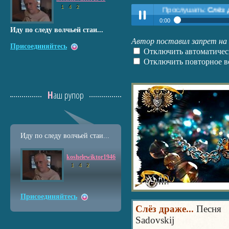
1
4
2
Прослушать:
Слёз драже... Пес
0:00
Иду по следу волчьей стаи...
Прослушать:
Слёз драже... 
Автор поставил запрет на 
Play /
Присоединяйтесь
Отключить автоматическ
Отключить повторное в
Наш рупор
pause
Иду по следу волчьей стаи...
koshelewiktor1946
1
4
2
Присоединяйтесь
Слёз драже...
Песня
Sadovskij