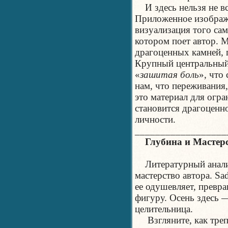
И здесь нельзя не в
Приложенное изображ
визуализация того сам
котором поет автор. 
драгоценных камней, 
Крупный центральный 
«
зашитая боль
», что
нам, что переживания
это материал для огра
становится драгоценн
личности.
__________________
Глубина и Мастерс
Литературный анализ
мастерство автора. Sa
ее одушевляет, превра
фигуру. Осень здесь —
целительница.
Взгляните, как трепе