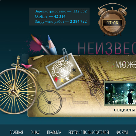
Зарегистрировано —
132 532
On-line
—
42 314
Загружено работ —
2 284 722
17
:
06
СОЦИАЛЬН
ГЛАВНАЯ
О НАС
ПРАВИЛА
РЕЙТИНГ ПОЛЬЗОВАТЕЛЕЙ
ФОРУМ