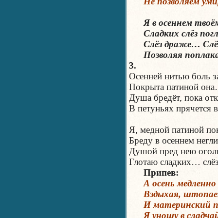
Не позволяем умир
Я в осеннем твоём
Сладких слёз пог
Слёз драже… Слё
Позволяя поплак
3.
Осенней нитью боль 
Покрыта патиной он
Душа бредёт, пока от
В петуньях прячется 
Я, медной патиной п
Бреду в осеннем нег
Душой пред нею ого
Глотаю сладких… слё
Припев:
А осень медленно 
Вздыхая, штопает 
И материнский по
Я уношу в сладча