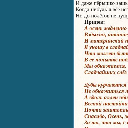
И даже пёрышко за
Когда-нибудь я всё и
Но до полётов не пу
Припев:
А осень медленно 
Вздыхая, штопает 
И материнский по
Я уношу в сладча
Что может быть п
В её попытке под
Мы обнажаемся, и 
Сладчайших слёз 
Дубы курчавятся и
Не обнажиться ли 
А вдоль аллеи об
Весной настойчиво
Почти заштопано 
Спасибо, Осень, з
За то, что мы, с 