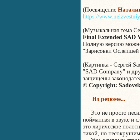
(Посвящение
Натали
https://www.neizvestniy
(Музыкальная тема Сер
Final Extended SAD V
Полную версию можно
"Зарисовки Ослепшей
(Картинка - Сергей Sa
"SAD Company" и дру
защищены законодате
© Copyright: Sadovsk
__________________
Из резюме...
Это не просто песня
пойманная в звуке и с
это лирическое полотн
тихой, но несокрушим