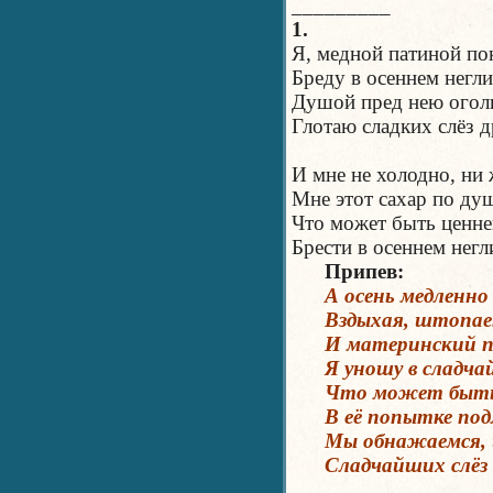
_________
1.
Я, медной патиной п
Бреду в осеннем нег
Душой пред нею ого
Глотаю сладких слёз
И мне не холодно, ни
Мне этот сахар по д
Что может быть ценне
Брести в осеннем нег
Припев:
А осень медленно 
Вздыхая, штопает 
И материнский по
Я уношу в сладча
Что может быть п
В её попытке под
Мы обнажаемся, и 
Сладчайших слёз 