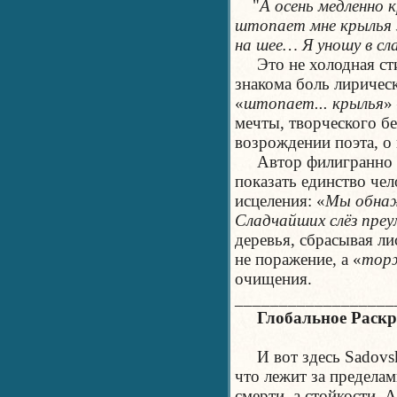
"
А осень медленно 
штопает мне крылья 
на шее… Я уношу в с
Это не холодная сти
знакома боль лирическ
«
штопает... крылья
»
мечты, творческого бе
возрождении поэта, о
Автор филигранно ис
показать единство чел
исцеления: «
Мы обнаж
Сладчайших слёз пр
деревья, сбрасывая ли
не поражение, а «
тор
очищения.
__________________
Глобальное Раскры
И вот здесь Sadovski
что лежит за предела
смерти, а стойкости. 