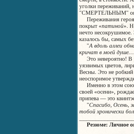
уголки переживаний, н
"СМЕРТЕЛЬНЫМ" оп
Переживания героя 
покрыт «
патиной
». Н
нечто несокрушимое. 
казалось бы, самых б
"
А вдоль аллеи об
кричат в моей душе…
Это невероятно! В р
уязвимых цветов, лир
Весны. Это не робкий
неоспоримое утвержд
Именно в этом союзе
своей «осени», рожда
припева — это квинтэ
"
Спасибо, Осень, 
тобой хронически бо
__________________
Резюме: Личное 