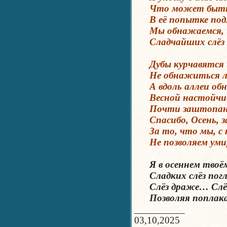
Что может быть п
В её попытке под
Мы обнажаемся, и 
Сладчайших слёз 
Дубы курчавятся и
Не обнажиться ли 
А вдоль аллеи об
Весной настойчиво
Почти заштопано 
Спасибо, Осень, з
За то, что мы, с 
Не позволяем умир
Я в осеннем твоём
Сладких слёз пог
Слёз драже… Слё
Позволяя поплак
__________
03,10,2025