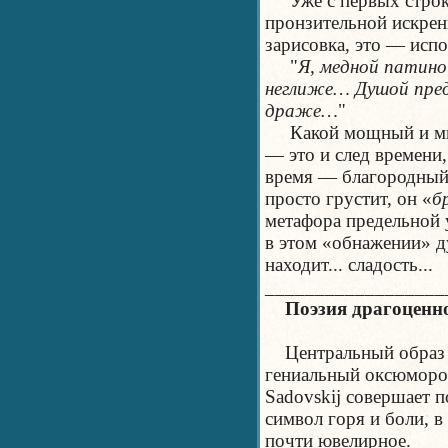
Уже с первых строк 
пронзительной искрен
зарисовка, это — испо
"
Я, медной патино
неглиже… Душой пред
драже…
"
Какой мощный и мно
— это и след времени,
время — благородный 
просто грустит, он «
б
метафора предельной у
в этом «обнажении» д
находит... сладость...
__________________
Поэзия драгоценн
Центральный образ 
гениальный оксюморон
Sadovskij совершает п
символ горя и боли, в
почти ювелирное.