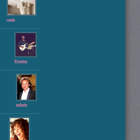
capla
Proning
zufario