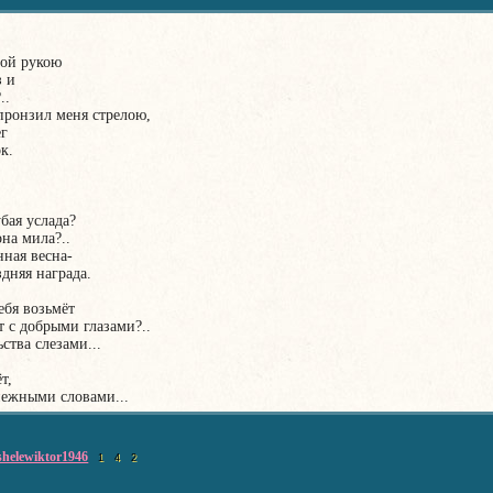
той рукою
з и
..
 пронзил меня стрелою,
ег
к.
бая услада?
она мила?..
нная весна-
дняя награда.
ебя возьмёт
т с добрыми глазами?..
ства слезами...
т,
нежными словами...
shelewiktor1946
1
4
2