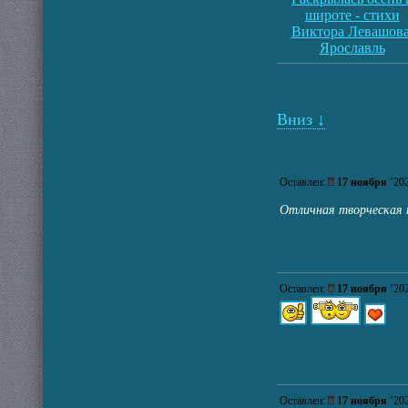
широте - стихи
Виктора Левашова
Ярославль
Вниз ↓
Оставлен:
17 ноября
’2
Отличная творческая 
Оставлен:
17 ноября
’2
Оставлен:
17 ноября
’2