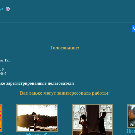
ра
Голосование:
ей:
151
я:
0
ей:
0
ько зарегистрированные пользователи
Вас также могут заинтересовать работы:
Ни к
в
Мостик 💕