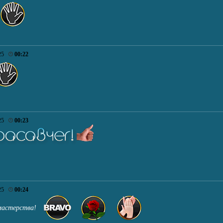
025
00:22
025
00:23
025
00:24
ь мастерства!