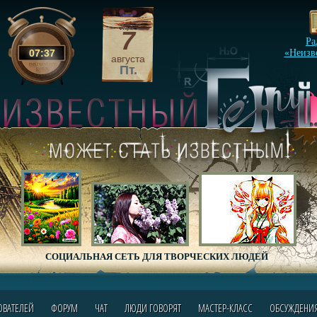
7
Ра
07
:
37
«Неизв
августа
Пт.
СОЦИАЛЬНАЯ СЕТЬ ДЛЯ ТВОРЧЕСКИХ ЛЮДЕЙ
ОВАТЕЛЕЙ
ФОРУМ
ЧАТ
ЛЮДИ ГОВОРЯТ
МАСТЕР-КЛАСС
ОБСУЖДЕНИ