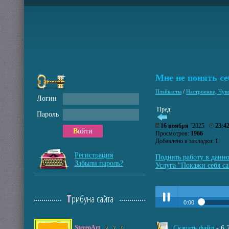
Мне не понять себ
Плэйкасты
/
Настроение, Чув
Логин
Пред.
Пароль
16 ноября
’2025
23:4
Войти
Просмотров:
1966
Добавлено в закладки:
1
Регистрация
Поднять работу в данн
Забыли пароль?
Услуга "Покажи себя са
Трибуна сайта
0:00
Прослушать:
Мне не 
Play /
StereoArt
Скачать файл
- 6
2
7
0