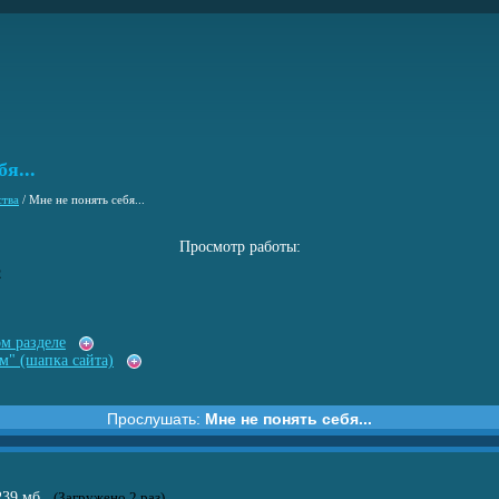
я...
ства
/
Мне не понять себя...
Просмотр работы:
2
ом разделе
м" (шапка сайта)
Прослушать:
Мне не понять себя...
понять себя...
.239 мб
(Загружено 2 раз)