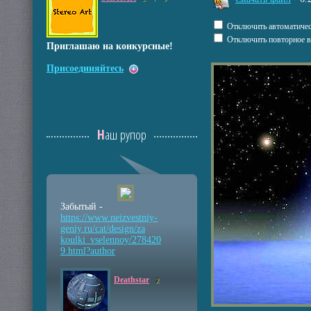
Отключить автоматичес
Отключить повторное в
Приглашаю на конкурсные!
Присоединяйтесь
pause
Наш рупор
Забытый -
https://www.neizvestniy
-
geniy.ru/cat/design/za
koulki_vselennoy/278420
9.html?author
Deathstar
2