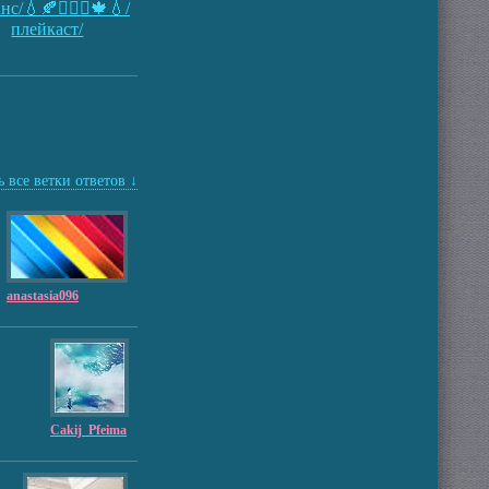
нс/💧🍂👱🏻‍♀️🍁💧/
плейкаст/
 все ветки ответов ↓
anastasia096
Cakij_Pfeima