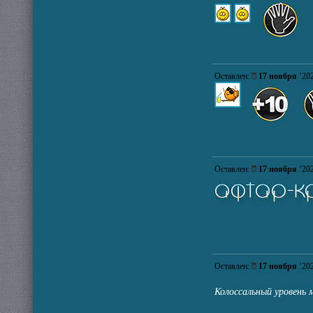
Оставлен:
17 ноября
’2
Оставлен:
17 ноября
’2
Оставлен:
17 ноября
’2
Колоссальный уровен