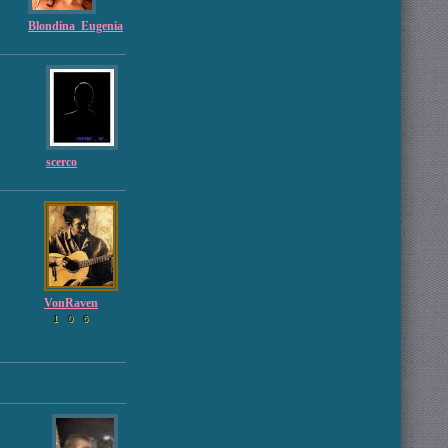
Blondina_Eugenia
scerco
VonRaven
1
0
6