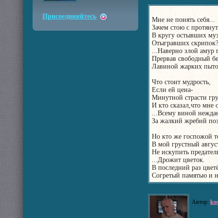
Присоединяйтесь
Мне не понять себя...
Зачем стою с протяну
В кругу остывших му
Отыгравших скрипок?
...Наверно злой амур
Прервав свободный б
Лавиной жарких пыто
Что стоит мудрость,
Если ей цена-
Минутной страсти гру
И кто сказал,что мне 
...Всему виной нежда
За жалкий жребий поз
Но кто же госпожой т
В мой грустный авгус
Не искупить предатель
...Дрожит цветок.
В последний раз цветё
Согретый памятью и 
Автор:
ko