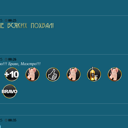
025
00:25
025
00:26
о!!! Браво, Маэстро!!!
025
00:35