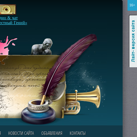
16+
Лайт-версия сайта
дио & чат
естный Гений»
Я
НОВОСТИ САЙТА
ОБЪЯВЛЕНИЯ
КОНТАКТЫ