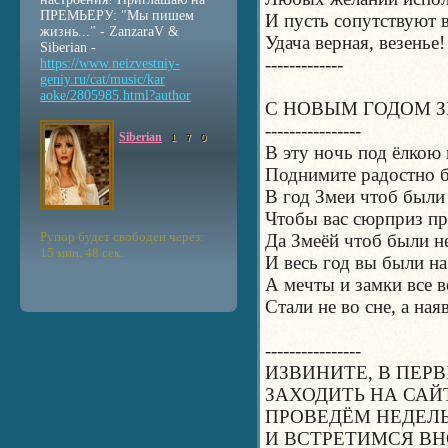
ПРЕМЬЕРУ: "Мы пишем
И пусть сопутствуют в
жизнь..." - ZanzaraV &
Удача верная, везенье!
Siberian -
-------------
https://www.neizvestniy
-
geniy.ru/cat/music/kar
aoke/2805985.html?autho
r
С НОВЫМ ГОДОМ 
----------------
Siberian
1
7
0
В эту ночь под ёлкою
Поднимите радостно б
В год Змеи чтоб были
Чтобы вас сюрприз п
Рупор будет свободен через:
Да Змеёй чтоб были 
15 мин. 48 сек.
И весь год вы были на
А мечты и замки все 
Стали не во сне, а наяв
----------------
ИЗВИНИТЕ, В ПЕР
ЗАХОДИТЬ НА САЙ
ПРОВЕДЁМ НЕДЕЛ
И ВСТРЕТИМСЯ ВН