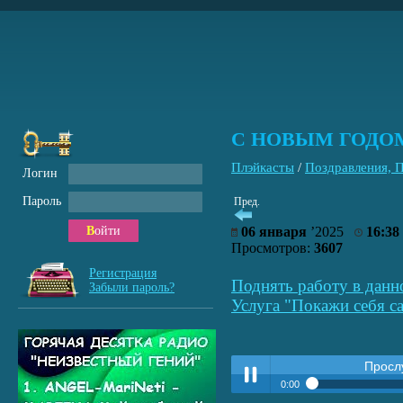
С НОВЫМ ГОДОМ
Плэйкасты
/
Поздравления, 
Логин
Пароль
Пред.
Войти
06 января
’2025
16:38
Просмотров:
3607
Регистрация
Поднять работу в данн
Забыли пароль?
Услуга "Покажи себя са
Просл
0:00