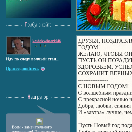
Трибуна сайта
ДРУЗЬЯ, ПОЗДРА
koshelewiktor1946
1
4
2
ГОДОМ!
ЖЕЛАЮ, ЧТОБЫ ОН
Иду по следу волчьей стаи...
ПУСТЬ ОН ПОРАД
ЗДОРОВЬЕМ, УСПЕ
Присоединяйтесь
СОХРАНИТ ВЕРНЫХ
-----------------
С НОВЫМ ГОДОМ!
С волшебным праздник
Наш рупор
С прекрасной ночью н
Добра, любви, сияния 
И «завтра» лучше, че
Пусть Новый год пода
Всем - замечательного
Любых желаний испол
настроения! Приглашаю на