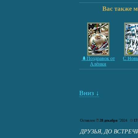
Вас также м
🌲Поздравок от
С Нов
Алёнки
Вниз ↓
Оставлен:
28 декабря
’2024
17
ДРУЗЬЯ, ДО ВСТРЕ