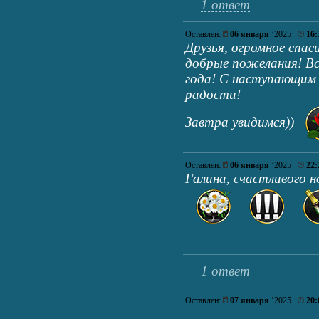
1 ответ
Оставлен:
06 января
’2025
16:
Друзья, огромное спас
добрые пожелания! Вс
года! С наступающим
радости!
Завтра увидимся))
Оставлен:
06 января
’2025
22:
Галина, счастливого н
1 ответ
Оставлен:
07 января
’2025
20: