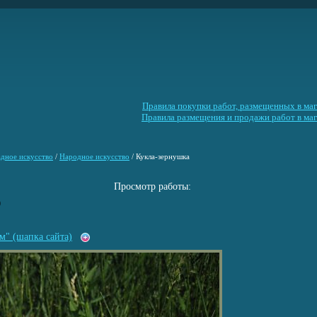
Правила покупки работ, размещенных в маг
Правила размещения и продажи работ в маг
адное искусство
/
Народное искусство
/
Кукла-зернушка
Просмотр работы:
0
м" (шапка сайта)