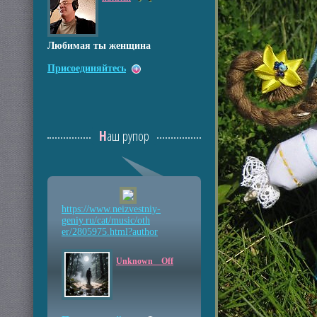
Любимая ты женщина
Присоединяйтесь
Наш рупор
https://www.neizvestniy
-
geniy.ru/cat/music/oth
er/2805975.html?author
Unknown__Off