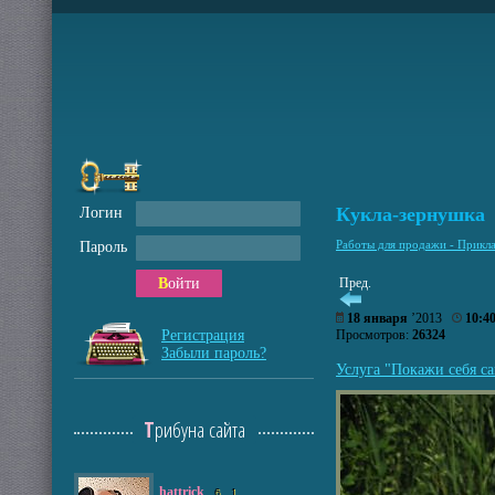
Кукла-зернушка
Логин
Работы для продажи - Прикл
Пароль
Войти
Пред.
18 января
’2013
10:4
Регистрация
Просмотров:
26324
Забыли пароль?
Услуга "Покажи себя са
Трибуна сайта
hattrick
6
1