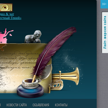
16+
Лайт-версия сайта
дио & чат
естный Гений»
Я
НОВОСТИ САЙТА
ОБЪЯВЛЕНИЯ
КОНТАКТЫ