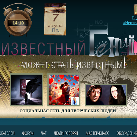
7
Ра
14
:
10
«Неизв
августа
Пт.
СОЦИАЛЬНАЯ СЕТЬ ДЛЯ ТВОРЧЕСКИХ ЛЮДЕЙ
ОВАТЕЛЕЙ
ФОРУМ
ЧАТ
ЛЮДИ ГОВОРЯТ
МАСТЕР-КЛАСС
ОБСУЖДЕНИ