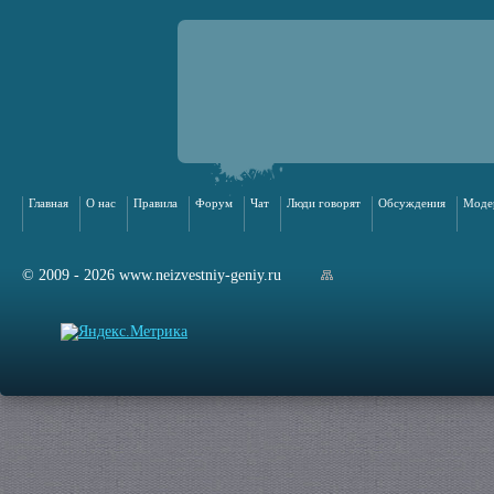
Главная
О нас
Правила
Форум
Чат
Люди говорят
Обсуждения
Моде
© 2009 - 2026 www.neizvestniy-geniy.ru
арта сайта