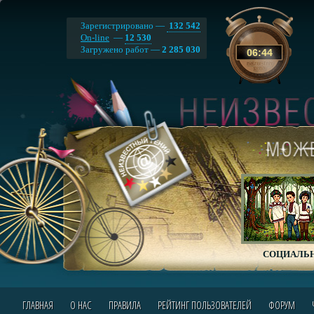
Зарегистрировано —
132 542
On-line
—
12 530
Загружено работ —
2 285 030
06
:
44
СОЦИАЛЬН
ГЛАВНАЯ
О НАС
ПРАВИЛА
РЕЙТИНГ ПОЛЬЗОВАТЕЛЕЙ
ФОРУМ