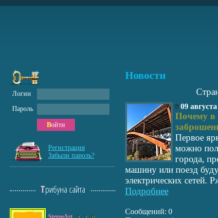
Новости
Стра
Логин
09 августа
Пароль
Почему в
Войти
заброше
Первое яр
можно пол
Регистрация
Забыли пароль?
города, пр
машину или поезд буд
электрических сетей. 
Трибуна сайта
Подробнее
Сообщений: 0
StereoArt
2
7
0