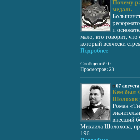
Почему ра
медаль
Большинст
реформато
и основате
мало, кто говорит, что
который всячески стрем
Подробнее
Сообщений: 0
Просмотров: 23
07 августа
Кем был 
Шолохов 
Роман «Ти
значитель
внесший б
Михаила Шолохова, пр
196...