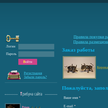
Правила покупки р
Правила размещени
Логин
Заказ работы
Пароль
Войти
Корова
Регистрация
Забыли пароль?
Пожалуйста, запол
Трибуна сайта
Ваше имя
*
Е-mail
*
Priam
5
4
8