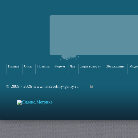
Главная
О нас
Правила
Форум
Чат
Люди говорят
Обсуждения
Моде
© 2009 - 2026 www.neizvestniy-geniy.ru
арта сайта