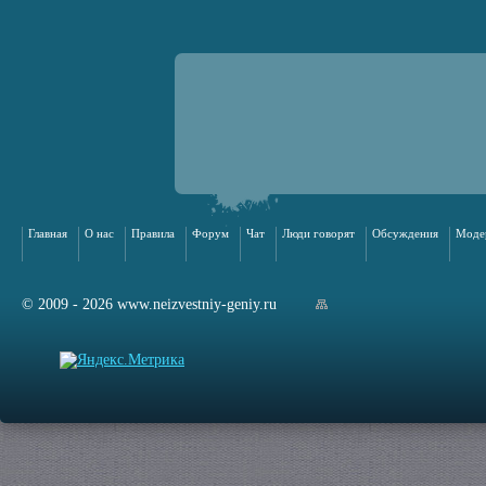
Главная
О нас
Правила
Форум
Чат
Люди говорят
Обсуждения
Моде
© 2009 - 2026 www.neizvestniy-geniy.ru
арта сайта