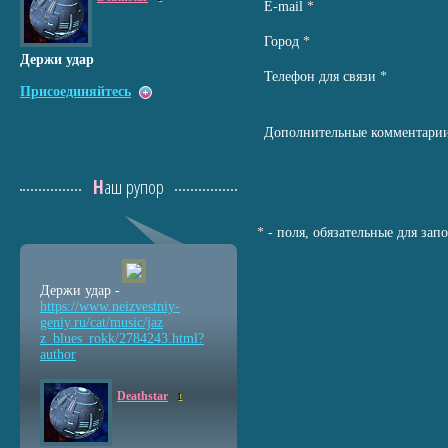
Е-mail
*
Город
*
Держи удар
Телефон для связи
*
Присоединяйтесь
Дополнительные комментари
Наш рупор
*
- поля, обязательные для зап
Держи удар -
https://www.neizvestniy
-
geniy.ru/cat/music/jaz
z_blues_rokk/2784243.ht
ml?
author
Deathstar
1