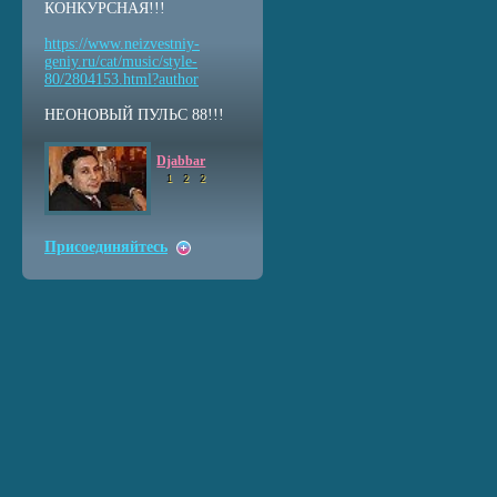
КОНКУРСНАЯ!!!
https://www.neizvestniy
-
geniy.ru/cat/music/sty
le-
80/2804153.html?auth
or
НЕОНОВЫЙ ПУЛЬС 88!!!
Djabbar
1
2
2
Присоединяйтесь