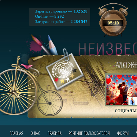
Зарегистрировано —
132 528
On-line
—
9 292
Загружено работ —
2 284 547
05
:
10
СОЦИАЛЬН
ГЛАВНАЯ
О НАС
ПРАВИЛА
РЕЙТИНГ ПОЛЬЗОВАТЕЛЕЙ
ФОРУМ