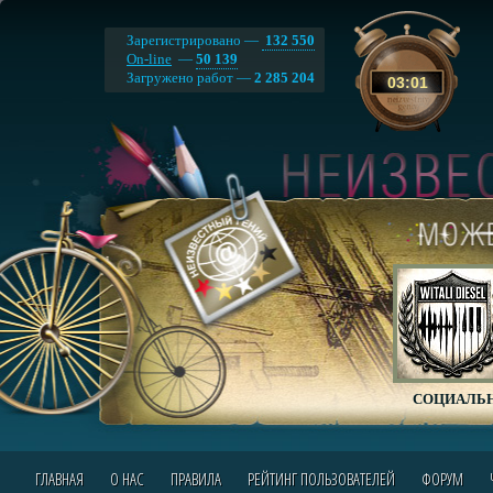
Зарегистрировано —
132 550
On-line
—
50 139
Загружено работ —
2 285 204
03
:
01
СОЦИАЛЬН
ГЛАВНАЯ
О НАС
ПРАВИЛА
РЕЙТИНГ ПОЛЬЗОВАТЕЛЕЙ
ФОРУМ