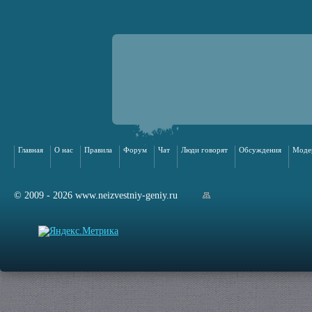
Главная
О нас
Правила
Форум
Чат
Люди говорят
Обсуждения
Моде
© 2009 - 2026 www.neizvestniy-geniy.ru
арта сайта