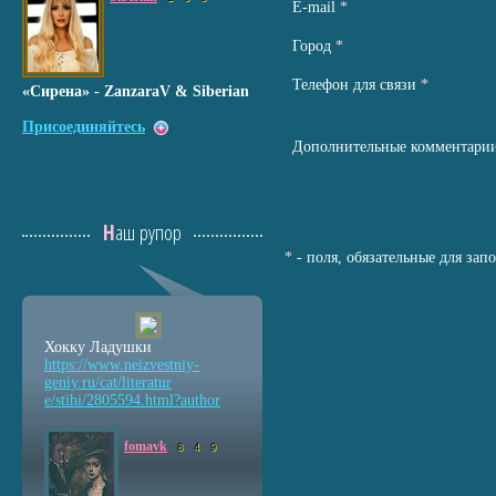
Е-mail
*
Город
*
Телефон для связи
*
«Сирена» - ZanzaraV & Siberian
Присоединяйтесь
Дополнительные комментари
Наш рупор
*
- поля, обязательные для зап
Хокку Ладушки
https://www.neizvestniy
-
geniy.ru/cat/literatur
e/stihi/2805594.html?au
thor
fomavk
8
4
9