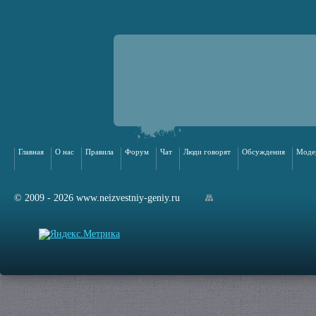
Главная
О нас
Правила
Форум
Чат
Люди говорят
Обсуждения
Моде
© 2009 - 2026 www.neizvestniy-geniy.ru
арта сайта