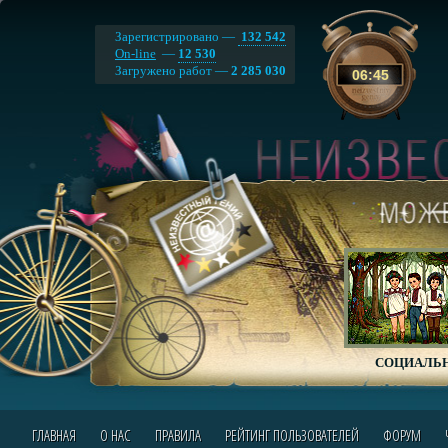
Зарегистрировано —
132 542
On-line
—
12 530
Загружено работ —
2 285 030
06
:
45
СОЦИАЛЬН
ГЛАВНАЯ
О НАС
ПРАВИЛА
РЕЙТИНГ ПОЛЬЗОВАТЕЛЕЙ
ФОРУМ