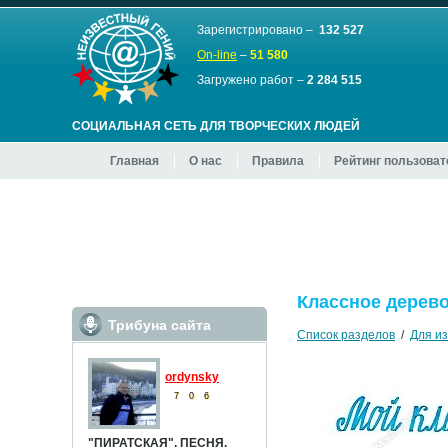
Зарегистрировано –
132 527
On-line
–
51 580
Загружено работ –
2 284 515
СОЦИАЛЬНАЯ СЕТЬ ДЛЯ ТВОРЧЕСКИХ ЛЮДЕЙ
Главная
О нас
Правила
Рейтинг пользова
Классное дерев
Трибуна сайта
Список разделов
/
Для и
ordynsky
7
0
6
"ПИРАТСКАЯ". ПЕСНЯ.