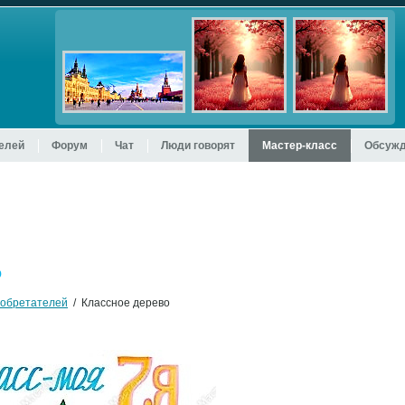
телей
Форум
Чат
Люди говорят
Мастер-класс
Обсужд
о
зобретателей
/ Классное дерево