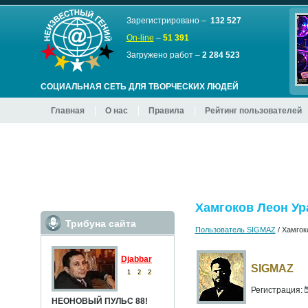
Зарегистрировано –
132 527
On-line
–
51 391
Загружено работ –
2 284 523
СОЦИАЛЬНАЯ СЕТЬ ДЛЯ ТВОРЧЕСКИХ ЛЮДЕЙ
Главная
О нас
Правила
Рейтинг пользователей
Хамгоков Леон Ур
Трибуна сайта
Пользователь SIGMAZ
/
Хамгок
Djabbar
SIGMAZ
1
2
2
Регистрация:
НЕОНОВЫЙ ПУЛЬС 88!