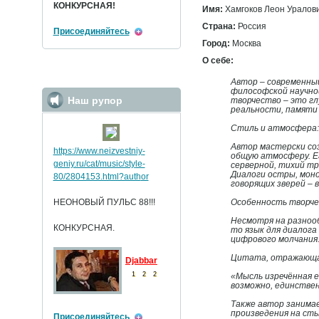
КОНКУРСНАЯ!
Имя:
Хамгоков Леон Уралов
Страна:
Россия
Присоединяйтесь
Город:
Москва
О себе:
Автор – современны
философской научной
Наш рупор
творчество – это гл
реальности, памяти 
Стиль и атмосфера:
Автор мастерски со
https://www.neizvestniy
-
общую атмосферу. Е
geniy.ru/cat/music/sty
le-
серверной, тихий тр
Диалоги остры, моно
80/2804153.html?auth
or
говорящих зверей – 
НЕОНОВЫЙ ПУЛЬС 88!!!
Особенность творче
Несмотря на разнооб
КОНКУРСНАЯ.
то язык для диалога 
цифрового молчания
Цитата, отражающа
Djabbar
1
2
2
«Мысль изречённая е
возможно, единствен
Также автор занимае
произведения на сты
Присоединяйтесь