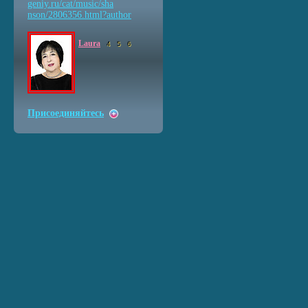
geniy.ru/cat/music/sha
nson/2806356.html?autho
r
Laura
4
5
6
Присоединяйтесь