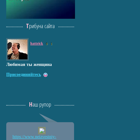
Трибуна сайта
hattrick
6
1
Любимая ты женщина
Присоединяйтесь
Наш рупор
https://www.neizvestniy
-