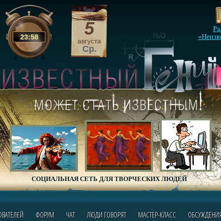
5
Ра
23
:
58
«Неизв
августа
Ср.
СОЦИАЛЬНАЯ СЕТЬ ДЛЯ ТВОРЧЕСКИХ ЛЮДЕЙ
ОВАТЕЛЕЙ
ФОРУМ
ЧАТ
ЛЮДИ ГОВОРЯТ
МАСТЕР-КЛАСС
ОБСУЖДЕНИ