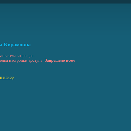
а Кирамовна
ьзователя запрещен.
лены настройки доступа:
Запрещено всем
 в игнор