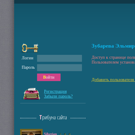
Зубарева Эльмир
Доступ к странице пол
Логин
Пользователем установ
Пароль
Войти
Добавить пользователя
Регистрация
Забыли пароль?
Трибуна сайта
Siberian
1
6
8