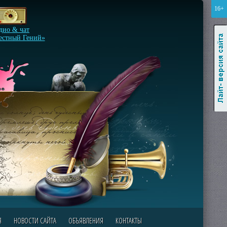
16+
Лайт-версия сайта
дио & чат
естный Гений»
Я
НОВОСТИ САЙТА
ОБЪЯВЛЕНИЯ
КОНТАКТЫ