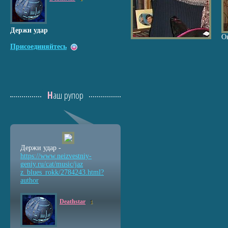
Держи удар
О
Присоединяйтесь
Наш рупор
Держи удар -
https://www.neizvestniy
-
geniy.ru/cat/music/jaz
z_blues_rokk/2784243.ht
ml?
author
Deathstar
1