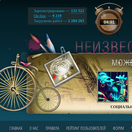
Зарегистрировано —
132 522
On-line
—
9 219
Загружено работ —
2 284 265
04
:
01
СОЦИАЛЬН
ГЛАВНАЯ
О НАС
ПРАВИЛА
РЕЙТИНГ ПОЛЬЗОВАТЕЛЕЙ
ФОРУМ