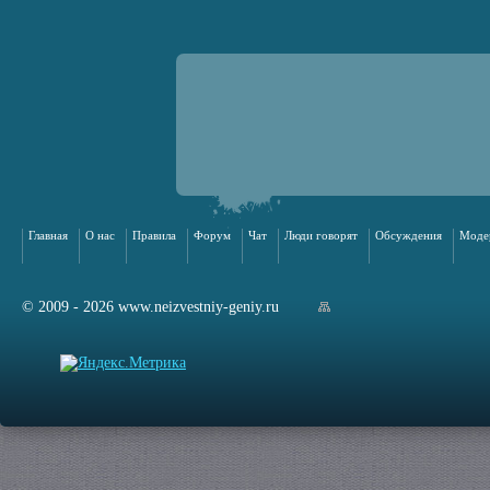
Главная
О нас
Правила
Форум
Чат
Люди говорят
Обсуждения
Моде
© 2009 - 2026 www.neizvestniy-geniy.ru
арта сайта