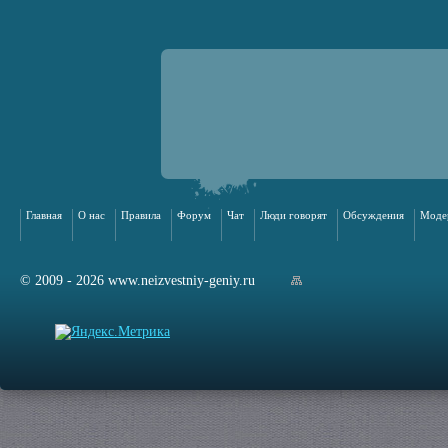
Главная
О нас
Правила
Форум
Чат
Люди говорят
Обсуждения
Моде
© 2009 - 2026 www.neizvestniy-geniy.ru
арта сайта