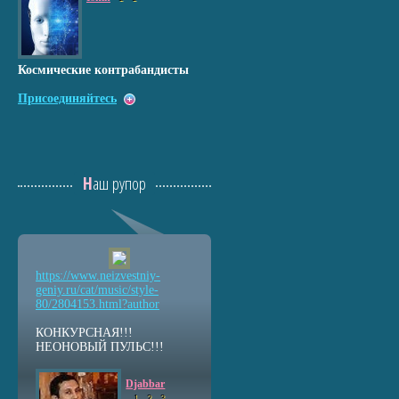
Космические контрабандисты
Присоединяйтесь
Наш рупор
https://www.neizvestniy
-
geniy.ru/cat/music/sty
le-
80/2804153.html?auth
or
КОНКУРСНАЯ!!!
НЕОНОВЫЙ ПУЛЬС!!!
Djabbar
1
2
3