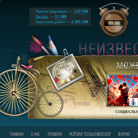
Зарегистрировано —
132 550
On-line
—
12 188
Загружено работ —
2 285 240
05
:
50
СОЦИАЛЬН
ГЛАВНАЯ
О НАС
ПРАВИЛА
РЕЙТИНГ ПОЛЬЗОВАТЕЛЕЙ
ФОРУМ